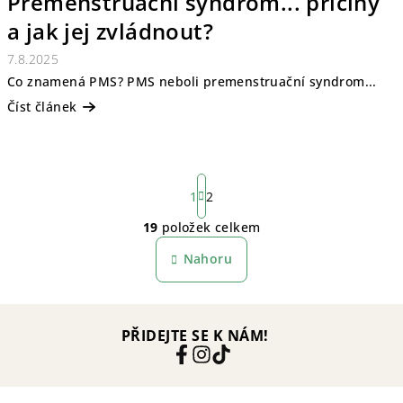
Premenstruační syndrom... příčiny
a jak jej zvládnout?
7.8.2025
Co znamená PMS? PMS neboli premenstruační syndrom...
Číst článek
S
t
1
2
r
19
položek celkem
á
O
n
v
Nahoru
k
l
o
á
v
á
d
n
PŘIDEJTE SE K NÁM!
a
í
c
í
p