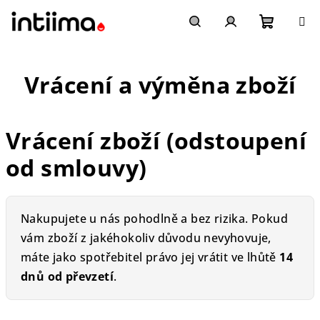
Přejít
na
obsah
Nákupn
Hledat
Přihlášení
Vrácení a výměna zboží
košík
Vrácení zboží (odstoupení
od smlouvy)
Nakupujete u nás pohodlně a bez rizika. Pokud
vám zboží z jakéhokoliv důvodu nevyhovuje,
máte jako spotřebitel právo jej vrátit ve lhůtě
14
dnů od převzetí
.