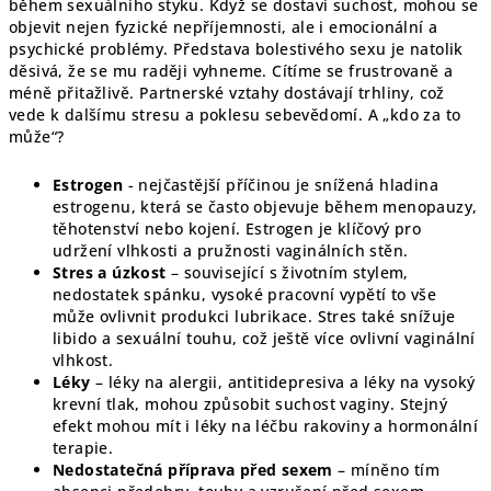
během sexuálního styku. Když se dostaví suchost, mohou se
objevit nejen fyzické nepříjemnosti, ale i emocionální a
psychické problémy. Představa bolestivého sexu je natolik
děsivá, že se mu raději vyhneme. Cítíme se frustrovaně a
méně přitažlivě. Partnerské vztahy dostávají trhliny, což
vede k dalšímu stresu a poklesu sebevědomí. A „kdo za to
může“?
Estrogen
- nejčastější příčinou je snížená hladina
estrogenu, která se často objevuje během menopauzy,
těhotenství nebo kojení. Estrogen je klíčový pro
udržení vlhkosti a pružnosti vaginálních stěn.
Stres a úzkost
– související s životním stylem,
nedostatek spánku, vysoké pracovní vypětí to vše
může ovlivnit produkci lubrikace. Stres také snížuje
libido a sexuální touhu, což ještě více ovlivní vaginální
vlhkost.
Léky
– léky na alergii, antitidepresiva a léky na vysoký
krevní tlak, mohou způsobit suchost vaginy. Stejný
efekt mohou mít i léky na léčbu rakoviny a hormonální
terapie.
Nedostatečná příprava před sexem
– míněno tím