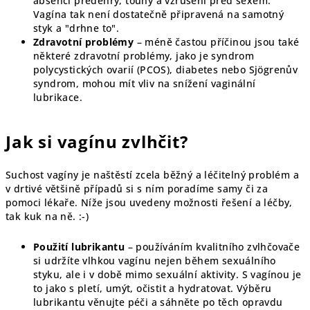
absenci předehry, touhy a vzrušení před sexem.
Vagína tak není dostatečně připravená na samotný
styk a "drhne to".
Zdravotní problémy
– méně častou příčinou jsou také
některé zdravotní problémy, jako je syndrom
polycystických ovarií (PCOS), diabetes nebo Sjögrenův
syndrom, mohou mít vliv na snížení vaginální
lubrikace.
Jak si vagínu zvlhčit?
Suchost vagíny je naštěstí zcela běžný a léčitelný problém a
v drtivé většině případů si s ním poradíme samy či za
pomoci lékaře. Níže jsou uvedeny možnosti řešení a léčby,
tak kuk na ně. :-)
Použití lubrikantu
– používáním kvalitního zvlhčovače
si udržíte vlhkou vagínu nejen během sexuálního
styku, ale i v době mimo sexuální aktivity. S vagínou je
to jako s pletí, umýt, očistit a hydratovat. Výběru
lubrikantu věnujte péči a sáhněte po těch opravdu