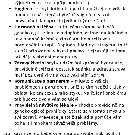
výjmečných a zcela příprodních. :-)
Hygiena
- k mytí intimních partií používejte mýdla k
tomu určená, která zbytečně vaginální sliznici
nevysušují. K naprosto jedinečným se řadí ....
Hormonální léčba
– tuto léčbu vám nasadí váš
gynekolog a jedná se o doplnění estrogenu lokálně a
to v podobě krémů a čípků anebo o celkovou
hormonální terapii. Doplnění hladiny estrogenu totiž
zlepší přirozenou vlhkost pochvy. Nejčastěji se tomu
tak děje v období menopauzy.
Zdravý životní styl
– udržování správné hydratace,
pravidelné cvičení, dostatek spánku a zdravá strava
mají pozitivní vliv na vaše vaginální zdraví.
Komunikace s partnerem
– mluvte o vašich
problémech s partnerem. Snížíte tím napětí a tlak v
oblasti kolem sexuálního styku. Na řešení problému
tak budete dva a vám se uleví.
Pravidelná návštěva lékaře
– choďte pravidelně na
gynekologické prohlídky. Starte se v tomto smyslu o
své zdraví. Prevence je totiž základ a pomůže vám
odhalit i mnohem závažnější problémy.
Lubrikační gel do kabelky a hurá do života mokrosti! :-)