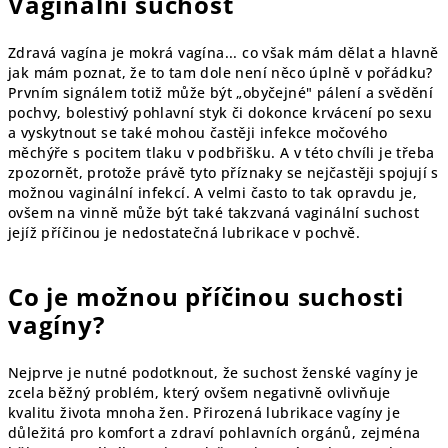
Vaginální suchost
Zdravá vagína je mokrá vagína... co však mám dělat a hlavně
jak mám poznat, že to tam dole není něco úplně v pořádku?
Prvním signálem totiž může být „obyčejné" pálení a svědění
pochvy, bolestivý pohlavní styk či dokonce krvácení po sexu
a vyskytnout se také mohou častěji infekce močového
měchýře s pocitem tlaku v podbřišku. A v této chvíli je třeba
zpozornět, protože právě tyto příznaky se nejčastěji spojují s
možnou vaginální infekcí. A velmi často to tak opravdu je,
ovšem na vinně může být také takzvaná vaginální suchost
jejíž příčinou je nedostatečná lubrikace v pochvě.
Co je možnou příčinou suchosti
vagíny?
Nejprve je nutné podotknout, že suchost ženské vagíny je
zcela běžný problém, který ovšem negativně ovlivňuje
kvalitu života mnoha žen. Přirozená lubrikace vagíny je
důležitá pro komfort a zdraví pohlavních orgánů, zejména