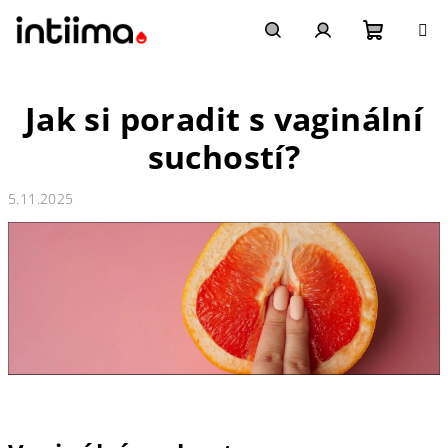
Přejít
na
obsah
Nákupn
Hledat
Přihlášení
Jak si poradit s vaginální
košík
suchostí?
5.11.2025