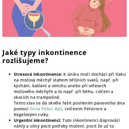
Jaké typy inkontinence
rozlišujeme?
Stresová inkontinence:
K úniku moči dochází při tlaku
na močový měchýř stahem břišních svalů, např. při
kýchání, kašlání a smíchu anebo při otřesech
močového měchýře a to např. při běhu, cvičení a
skocích na trampolíně.
Tento stav se dá skvěle řešit posílením pánevního dna
pomocí
Enna Pelvic Ball
, cvičením Pelvicore a
Kegelovými cviky.
Urgentní inkontinenci:
Tuto inkontinenci doprovází
náhlý a silný pocit potřeby močení, pocit že už to