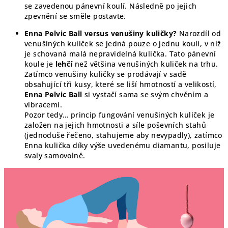
se zavedenou pánevní koulí. Následně po jejich
zpevnění se směle postavte.
Enna Pelvic Ball versus venušiny kuličky?
Narozdíl od
venušiných kuliček se jedná pouze o jednu kouli, v níž
je schovaná malá nepravidelná kulička. Tato pánevní
koule je
lehčí
než většina venušiných kuliček na trhu.
Zatímco venušiny kuličky se prodávají v sadě
obsahující tři kusy, které se liší hmotností a velikostí,
Enna Pelvic Ball
si vystačí sama se svým chvěním a
vibracemi.
Pozor tedy… princip fungování venušiných kuliček je
založen na jejich hmotnosti a síle poševních stahů
(jednoduše řečeno, stahujeme aby nevypadly), zatímco
Enna kulička díky výše uvedenému diamantu, posiluje
svaly samovolně.