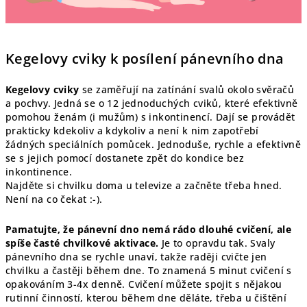
Kegelovy cviky k posílení pánevního dna
Kegelovy cviky
se zaměřují na zatínání svalů okolo svěračů
a pochvy. Jedná se o 12 jednoduchých cviků, které efektivně
pomohou ženám (i mužům) s inkontinencí. Dají se provádět
prakticky kdekoliv a kdykoliv a není k nim zapotřebí
žádných speciálních pomůcek. Jednoduše, rychle a efektivně
se s jejich pomocí dostanete zpět do kondice bez
inkontinence.
Najděte si chvilku doma u televize a začněte třeba hned.
Není na co čekat :-).
Pamatujte, že pánevní dno nemá rádo dlouhé cvičení, ale
spíše časté chvilkové aktivace.
Je to opravdu tak. Svaly
pánevního dna se rychle unaví, takže raději cvičte jen
chvilku a častěji během dne. To znamená 5 minut cvičení s
opakováním 3-4x denně. Cvičení můžete spojit s nějakou
rutinní činností, kterou během dne děláte, třeba u čištění