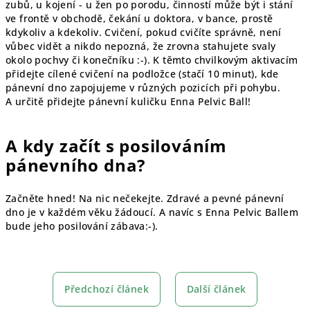
zubů, u kojení - u žen po porodu, činností může být i stání
ve frontě v obchodě, čekání u doktora, v bance, prostě
kdykoliv a kdekoliv. Cvičení, pokud cvičíte správně, není
vůbec vidět a nikdo nepozná, že zrovna stahujete svaly
okolo pochvy či konečníku :-). K těmto chvilkovým aktivacím
přidejte cílené cvičení na podložce (stačí 10 minut), kde
pánevní dno zapojujeme v různých pozicích při pohybu.
A určitě přidejte pánevní kuličku Enna Pelvic Ball!
A kdy začít s posilováním
pánevního dna?
Začněte hned! Na nic nečekejte. Zdravé a pevné pánevní
dno je v každém věku žádoucí. A navíc s Enna Pelvic Ballem
bude jeho posilování zábava:-).
Předchozí článek
Další článek