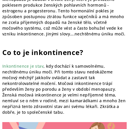
poklesem produkce ženských pohlavních hormonů -
estrogenu a progesteronu. Tento hormonální pokles je
způsoben postupnou ztrátou funkce vaječníků a má mnoho
ne zcela příjemných dopadů na ženské tělo, včetně
močového systému, což může vést a často bohužel vede ke
vzniku inkontinence. Jinými slovy….nechtěnému úniku moči.
Co to je inkontinence?
Inkontinence je stav
, kdy dochází k samovolnému,
nechtěnému úniku moči. Při tomto stavu nedokážeme
močový měchýř jakkoliv ovládat a zastavit tak
nekontrolovatelné močení. Močová inkontinence trápí
především ženy po porodu a ženy v období menopauzy.
Ženská močová inkontinence je velmi nepříjemné téma,
nemluví se o něm v rodině, mezi kamarádkami a mnoho žen
nepřizná tento zdravotní stav ani svému lékaři. Zkrátka a
dobře, je to společenské tabu.