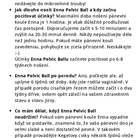
nedávejte do mikrovlnné trouby!
Jak dlouho nosit Enna Pelvic Ball a kdy začnu
pociťovat účinky?
Maximální doba nošení pánevní
koule Enna je 1 hodina. Je však důležité prodlužovat
čas postupně. Doporučujeme začít s 5-10 minutami a
zvýšit na 20-30 minut denně. Nikdy nepoužívejte déle
než jednu hodinu. Pokud máte pánevní kouli
zavedenou, pohybujte se zcela přirozeně. Neskákejte
:-).
Účinky
Enna Pelvic Ballu
začnete pociťovat po 6-8
týdnech nošení.
Enna Pelvic Ball po porodu?
Ano, počkejte ale, až
uplyne 6 týdnů od doby, kdy jste rodila vaginálně. V
případě porodu císařským řezem můžete začít i o dva
týdny dříve, ovšem opět záleží na vašem zdravotním
stavu a stavu jizvy.
Co mám dělat, když Enna Pelvic Ball
neudržím?
Pokud vám pánevní koule Enna vypadne
když se postavíte, znamená to, že vaše pánevní dno je
velmi slabé a není dostatečně pevné. V takovém
případě provádějte Kegelovy cviky několik týdnů vleže