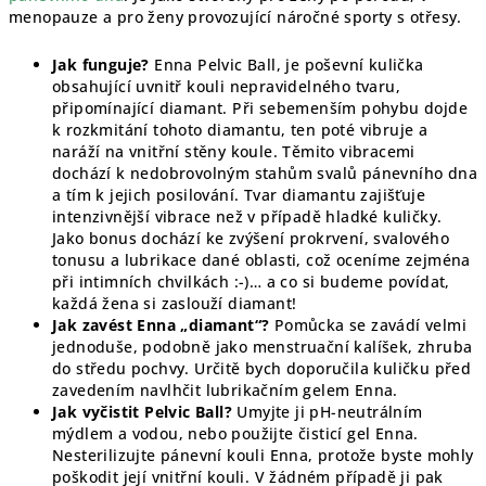
menopauze a pro ženy provozující náročné sporty s otřesy.
Jak funguje?
Enna Pelvic Ball, je poševní kulička
obsahující uvnitř kouli nepravidelného tvaru,
připomínající diamant. Při sebemenším pohybu dojde
k rozkmitání tohoto diamantu, ten poté vibruje a
naráží na vnitřní stěny koule. Těmito vibracemi
dochází k nedobrovolným stahům svalů pánevního dna
a tím k jejich posilování. Tvar diamantu zajišťuje
intenzivnější vibrace než v případě hladké kuličky.
Jako bonus dochází ke zvýšení prokrvení, svalového
tonusu a lubrikace dané oblasti, což oceníme zejména
při intimních chvilkách :-)… a co si budeme povídat,
každá žena si zaslouží diamant!
Jak zavést Enna „diamant“?
Pomůcka se zavádí velmi
jednoduše, podobně jako menstruační kalíšek, zhruba
do středu pochvy. Určitě bych doporučila kuličku před
zavedením navlhčit lubrikačním gelem Enna.
Jak vyčistit Pelvic Ball?
Umyjte ji pH-neutrálním
mýdlem a vodou, nebo použijte čisticí gel Enna.
Nesterilizujte pánevní kouli Enna, protože byste mohly
poškodit její vnitřní kouli. V žádném případě ji pak