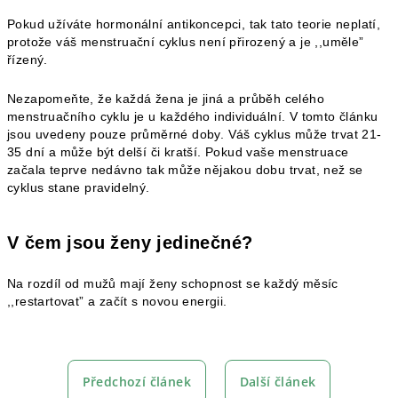
Pokud užíváte hormonální antikoncepci, tak tato teorie neplatí,
protože váš menstruační cyklus není přirozený a je ,,uměle”
řízený.
Nezapomeňte, že každá žena je jiná a průběh celého
menstruačního cyklu je u každého individuální. V tomto článku
jsou uvedeny pouze průměrné doby. Váš cyklus může trvat 21-
35 dní a může být delší či kratší. Pokud vaše menstruace
začala teprve nedávno tak může nějakou dobu trvat, než se
cyklus stane pravidelný.
V čem jsou ženy jedinečné?
Na rozdíl od mužů mají ženy schopnost se každý měsíc
,,restartovat” a začít s novou energii.
Předchozí článek
Další článek