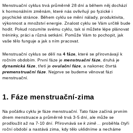
Menstruační cyklus trvá průměrně 28 dní a během něj dochází
k hormonálním změnám, které nás ovlivňují po fyzické i
psychické stránce. Během cyklu se mění nálady, produktivita,
výkonnost a množství energie. Znalost cyklu se Vám určitě bude
hodit. Pokud rozumíte svému cyklu, tak si můžete lépe plánovat
tréninky, práci a různá setkání. Pomůže Vám to pochopit, jak
vaše tělo funguje a jak s ním pracovat.
Menstruační cyklus se dělí na
4 fáze
, které se přirovnávají k
ročním obdobím. První fáze je
menstruační fáze
, druhá je
dynamická fáze
, třetí je
ovulační fáze
, a nakonec čtvrtá
premenstruační fáze
. Nejprve se budeme věnovat fázi
menstruační.
1. Fáze menstruační-zima
Na počátku cyklu je fáze menstruační. Tato fáze začíná prvním
dnem menstruace a průměrně trvá 3-5 dní, ale může se
prodloužit až na 7-10 dní. Přirovnává se
k zimě
… proběhla čtyři
roční období a nastává zima, kdy tělo uklidníme a necháme