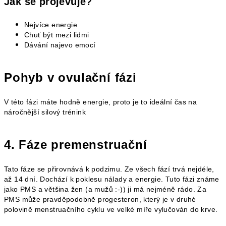
Jak se projevuje?
Nejvíce energie
Chuť být mezi lidmi
Dávání najevo emocí
Pohyb v ovulační fázi
V této fázi máte hodně energie, proto je to ideální čas na
náročnější silový trénink
4. Fáze premenstruační
Tato fáze se přirovnává k podzimu. Ze všech fází trvá nejdéle,
až 14 dní. Dochází k poklesu nálady a energie. Tuto fázi známe
jako PMS a většina žen (a mužů :-)) ji má nejméně rádo. Za
PMS může pravděpodobně progesteron, který je v druhé
polovině menstruačního cyklu ve velké míře vylučován do krve.