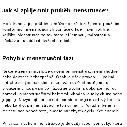
Jak si zpříjemnit průběh menstruace?
Menstruaci a její průběh si můžeme určitě zpříjemnit použitím
komfortních menstruačních pomůcek, kde hlavní roli hrají
kalíšky. Menstruace se tak stane příjemnou, radostnou a
očekávanou událostí každého měsíce.
Pohyb v menstruační fázi
Některé ženy si myslí, že cvičení při menstruaci není vhodné
nebo dokonce nebezpečné. Opak je však pravdou… pokud
netrpíte silnými bolestmi a není vám cvičení nepříjemné,
protažení či jóga vám pomůžou se uvolnit a dokonce mohou
pomoci i s menstruačními bolestmi. Vhodná je taky chůze nebo
jogging. Nevyčítejte si, pokud nemáte energii na silový trénink
nebo kardio, při menstruaci je to normální. Pokud si během
menstruace odpočinete, budete mít zbytek cyklu více energie.
Při cvičení během menstruace je důležitý výběr pomůcky, která