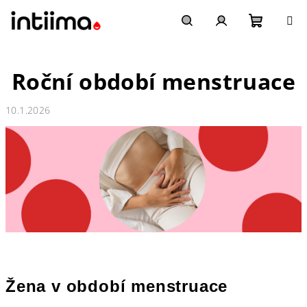
Přejít
na
obsah
Nákupn
Hledat
Přihlášení
Roční období menstruace
košík
10.1.2026
Žena v období menstruace