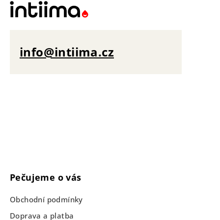
p
r
v
k
y
info@intiima.cz
v
ý
p
i
s
u
Pečujeme o vás
Obchodní podmínky
Doprava a platba