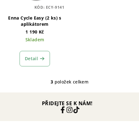
KÓD:
ECY-9141
Enna Cycle Easy (2 ks) s
aplikátorem
1 190 Kč
Skladem
Detail
3
položek celkem
O
v
l
PŘIDEJTE SE K NÁM!
á
d
a
c
í