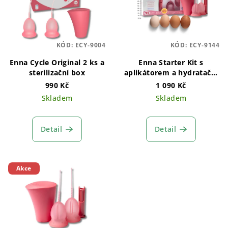
i
d
s
u
p
k
KÓD:
ECY-9004
KÓD:
ECY-9144
r
t
o
Enna Cycle Original 2 ks a
Enna Starter Kit s
ů
sterilizační box
aplikátorem a hydratační
d
gel
990 Kč
1 090 Kč
u
Skladem
Skladem
k
t
Detail
Detail
ů
Akce