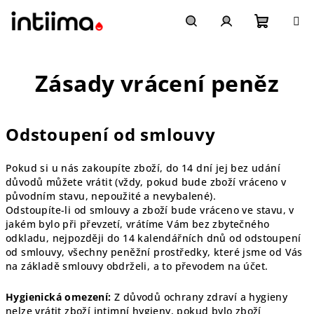
Přejít
na
obsah
Nákupn
Hledat
Přihlášení
Zásady vrácení peněz
košík
Odstoupení od smlouvy
Pokud si u nás zakoupíte zboží, do 14 dní jej bez udání
důvodů můžete vrátit (vždy, pokud bude zboží vráceno v
původním stavu, nepoužité a nevybalené).
Odstoupíte-li od smlouvy a zboží bude vráceno ve stavu, v
jakém bylo při převzetí, vrátíme Vám bez zbytečného
odkladu, nejpozději do 14 kalendářních dnů od odstoupení
od smlouvy, všechny peněžní prostředky, které jsme od Vás
na základě smlouvy obdrželi, a to převodem na účet.
Hygienická omezení:
Z důvodů ochrany zdraví a hygieny
nelze vrátit zboží intimní hygieny, pokud bylo zboží