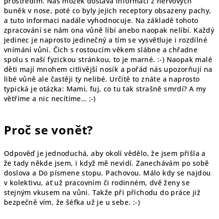
prostředím. Náš mozek dostává informaci z nervových
buněk v nose, poté co byly jejich receptory obsazeny pachy,
a tuto informaci nadále vyhodnocuje. Na základě tohoto
zpracování se nám ona vůně líbí anebo naopak nelíbí. Každý
jedinec je naprosto jedinečný a tím se vysvětluje i rozdílné
vnímání vůní. Čich s rostoucím věkem slábne a chřadne
spolu s naší fyzickou stránkou, to je marné. :-) Naopak malé
děti mají mnohem citlivější nosík a pořád nás upozorňují na
libé vůně ale častěji ty nelibé. Určitě to znáte a naprosto
typická je otázka: Mami, fuj, co tu tak strašně smrdí? A my
větříme a nic necítíme… :-)
Proč se vonět?
Odpověď je jednoduchá, aby okolí vědělo, že jsem přišla a
že tady někde jsem, i když mě nevidí. Zanechávám po sobě
doslova a Do písmene stopu. Pachovou. Málo kdy se najdou
v kolektivu, ať už pracovním či rodinném, dvě ženy se
stejným vkusem na vůni. Takže při příchodu do práce již
bezpečně vím, že šéfka už je u sebe. :-)