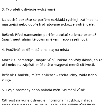
3. Typ pleti ovlivňuje výdrž vůně
Na suché pokožce se parfém rozkládá rychleji, zatímco na
mastnější nebo dobře hydratované pokožce vydrží déle.
Řešení: Před nanesením parfému pokožku lehce promaž
(např. neutrálním tělovým mlékem nebo vazelínou).
4. Používáš parfém stále na stejná místa
Mozek si pamatuje „mapu“ vůní. Pokud ho vždy dáváš jen za
uši nebo na zápěstí, může tělo reagovat menší citlivostí.
Řešení: Obměňuj místa aplikace – třeba lokty, záda nebo
vlasy.
5. Tvoje hormony nebo nálada mění vnímání vůně
Citlivost na vůně ovlivňuje i hormonální cyklus, nálada,
stres, únava nebo i to, co jsi jedla. Tělo někdy vůni jinak