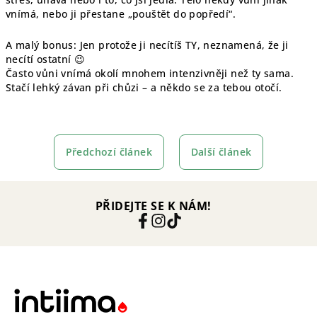
vnímá, nebo ji přestane „pouštět do popředí“.
A malý bonus: Jen protože ji necítíš TY, neznamená, že ji
necítí ostatní 😉
Často vůni vnímá okolí mnohem intenzivněji než ty sama.
Stačí lehký závan při chůzi – a někdo se za tebou otočí.
Předchozí článek
Další článek
PŘIDEJTE SE K NÁM!