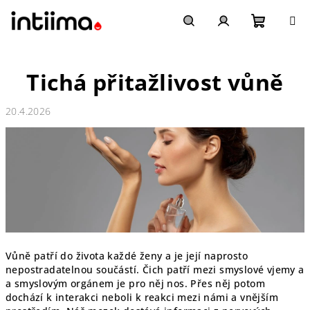
Přejít
na
obsah
Nákupn
Hledat
Přihlášení
Tichá přitažlivost vůně
košík
20.4.2026
Vůně patří do života každé ženy a je její naprosto
nepostradatelnou součástí. Čich patří mezi smyslové vjemy a
a smyslovým orgánem je pro něj nos. Přes něj potom
dochází k interakci neboli k reakci mezi námi a vnějším