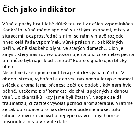
Čich jako indikátor
Vůně a pachy hrají také důležitou roli v našich vzpomínkách.
Konkrétní vůně máme spojené s určitými osobami, místy a
situacemi. Bezprostředně s nimi se nám v hlavě rozjede
hned celá řada vzpomínek. Vůně prázdnin, babiččiných
peřin, vůně sladkého plynu ve starých domech… Čich je
smysl, který nás rovněž upozorňuje na blížící se nebezpečí a
tím může být například „smrad” kouře signalizující blízký
oheň.
Nesmíme také opomenout terapeutický význam čichu. V
období stresu, vyhoření a depresí nás vonná terapie pomocí
svíček a aroma lamp přenese zpět do období, kdy nám bylo
pěkně. Utečeme z přítomnosti do chvil spojených s danou
vůní. Do okamžiků, kdy jsme byli šťastní. Naopak se dá i
traumatizující zážitek vyvolat pomocí aromaterapie. Vrátíme
se tak do situace pro nás děsivé a budeme muset tuto
situaci znovu zpracovat a nejlépe uzavřít, abychom se
posunuli z místa v životě dále.