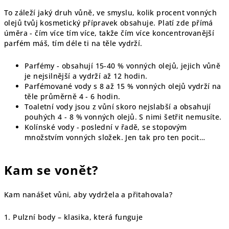
To záleží jaký druh vůně, ve smyslu, kolik procent vonných
olejů tvůj kosmetický přípravek obsahuje. Platí zde přímá
úměra - čím více tím více, takže čím více koncentrovanější
parfém máš, tím déle ti na těle vydrží.
Parfémy - obsahují 15-40 % vonných olejů, jejich vůně
je nejsilnější a vydrží až 12 hodin.
Parfémované vody s 8 až 15 % vonných olejů vydrží na
těle průměrně 4 - 6 hodin.
Toaletní vody jsou z vůní skoro nejslabší a obsahují
pouhých 4 - 8 % vonných olejů. S nimi šetřit nemusíte.
Kolínské vody - poslední v řadě, se stopovým
množstvím vonných složek. Jen tak pro ten pocit…
Kam se vonět?
Kam nanášet vůni, aby vydržela a přitahovala?
1. Pulzní body – klasika, která funguje