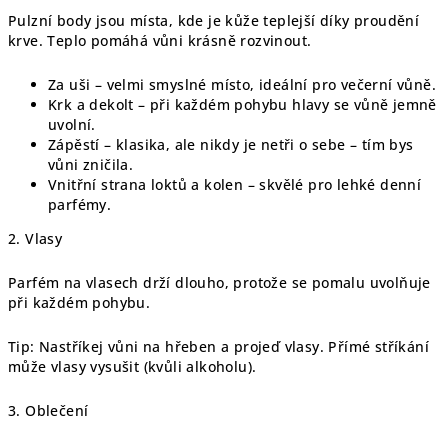
Pulzní body jsou místa, kde je kůže teplejší díky proudění
krve. Teplo pomáhá vůni krásně rozvinout.
Za uši – velmi smyslné místo, ideální pro večerní vůně.
Krk a dekolt – při každém pohybu hlavy se vůně jemně
uvolní.
Zápěstí – klasika, ale nikdy je netři o sebe – tím bys
vůni zničila.
Vnitřní strana loktů a kolen – skvělé pro lehké denní
parfémy.
2. Vlasy
Parfém na vlasech drží dlouho, protože se pomalu uvolňuje
při každém pohybu.
Tip: Nastříkej vůni na hřeben a projeď vlasy. Přímé stříkání
může vlasy vysušit (kvůli alkoholu).
3. Oblečení