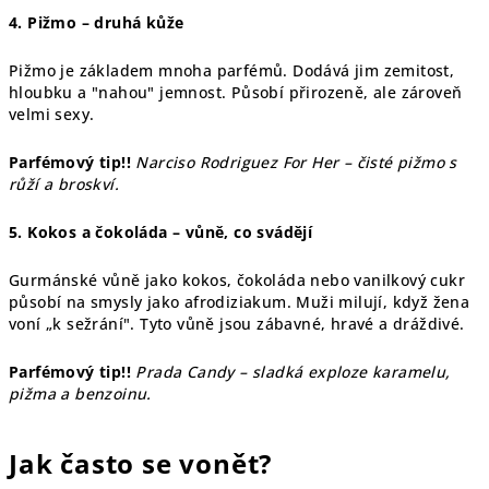
4. Pižmo – druhá kůže
Pižmo je základem mnoha parfémů. Dodává jim zemitost,
hloubku a "nahou" jemnost. Působí přirozeně, ale zároveň
velmi sexy.
Parfémový tip!!
Narciso Rodriguez For Her – čisté pižmo s
růží a broskví.
5. Kokos a čokoláda – vůně, co svádějí
Gurmánské vůně jako kokos, čokoláda nebo vanilkový cukr
působí na smysly jako afrodiziakum. Muži milují, když žena
voní „k sežrání". Tyto vůně jsou zábavné, hravé a dráždivé.
Parfémový tip!!
Prada Candy – sladká exploze karamelu,
pižma a benzoinu.
Jak často se vonět?