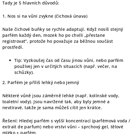
Tady je 5 hlavních důvodů:
1. Nos si na vůni zvykne (čichová únava)
Naše čichové buňky se rychle adaptují. Když nosíš stejný
parfém každý den, mozek ho po chvíli „přestane
registrovat“, protože ho považuje za běžnou součást
prostředí.
Tip: Vyzkoušej čas od času jinou vůni, nebo parfém
používej jen v určitých situacích (např. večer, na
schůzky).
2. Parfém je příliš lehký nebo jemný
Některé vůně jsou záměrně lehké (např. kolínské vody,
toaletní vody). Jsou navržené tak, aby byly jemné a
nevtíravé, takže je sama můžeš cítit jen krátce.
Řešení: Hledej parfém s vyšší koncentrací (parfémová voda /
extrait de parfum) nebo vrstvi vůni – sprchový gel, tělové
mléko + parfém.