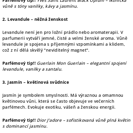
Parfémový tip!!
Yves Saint Laurent Black Opium – ikonická
vůně s tóny vanilky, kávy a jasmínu.
2. Levandule – něžná ženskost
Levandule není jen pro ložní prádlo nebo aromaterapii. V
parfumerii vytváří jemné, čisté a velmi ženské aroma. Vůně
levandule je spojena s příjemnými vzpomínkami a klidem,
což z ní dělá skvělý "neviditelný magnet".
Parfémový tip!!
Guerlain Mon Guerlain – elegantní spojení
levandule, vanilky a santalu.
3. Jasmín – květinová svůdnice
Jasmín je symbolem smyslnosti. Má výraznou a omamnou
květinovou vůni, která se často objevuje ve večerních
parfémech. Evokuje exotiku, vášeň a ženskou energii.
Parfémový tip!!
Dior J’adore – sofistikovaná vůně plná květin
s dominancí jasmínu.