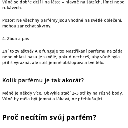
Vůně se dobře drží i na látce – hlavně na šátcích, límci nebo
rukávech.
Pozor: Ne všechny parfémy jsou vhodné na světlé oblečení,
mohou zanechat skvrny.
4. Záda a pas
Zní to zvláštně? Ale funguje to! Nastříkání parfému na záda
nebo oblast pasu je skvělé, pokud nechceš, aby vůně byla
příliš výrazná, ale spíš jemně obklopovala tvé tělo.
Kolik parfému je tak akorát?
Méně je někdy více. Obvykle stačí 2–3 střiky na různé body.
Vůně by měla být jemná a lákavá, ne přehlušující.
Proč necítím svůj parfém?