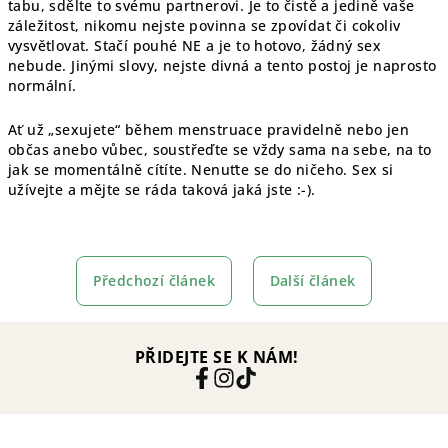
tabu, sdělte to svému partnerovi. Je to čistě a jedině vaše
záležitost, nikomu nejste povinna se zpovídat či cokoliv
vysvětlovat. Stačí pouhé NE a je to hotovo, žádný sex
nebude. Jinými slovy, nejste divná a tento postoj je naprosto
normální.
Ať už „sexujete“ během menstruace pravidelně nebo jen
občas anebo vůbec, soustřeďte se vždy sama na sebe, na to
jak se momentálně cítíte. Nenuťte se do ničeho. Sex si
užívejte a mějte se ráda taková jaká jste :-).
Předchozí článek
Další článek
PŘIDEJTE SE K NÁM!