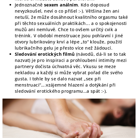
Jednoznačně
sexem análním
. Kdo doposud
nevyzkoušel, neví o co přišel :-). Většina žen ani
netuší, že může dosáhnout kvalitního orgasmu také
při těchto sexuálních praktikách... a o spokojenosti
mužů ani nemluvě. Chce to ovšem určitý cvik a
trénink. V období menstruace jsou pohlavní i jiné
otvory lubrikovány krví a lépe „to“ klouže, použití
lubrikačního gelu je přesto více než žádoucí.
Sledování erotických filmů
(návodů, dá-li se to tak
nazvat) je pro inspiraci a prohloubení intimity mezi
partnery dočista úchvatná věc. Vkusu se meze
nekladou a každý si může vybrat pořad dle svého
gusta. I tohle by se dalo nazvat „sex při
menstruaci“….vzájemné hlazení a dotýkání při
sledování erotického programu…a spát :-).