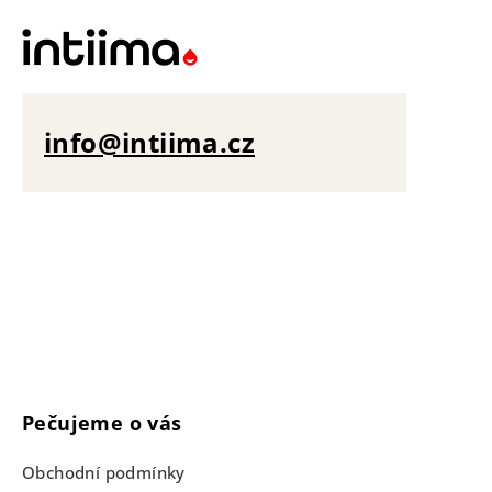
info@intiima.cz
Pečujeme o vás
Obchodní podmínky