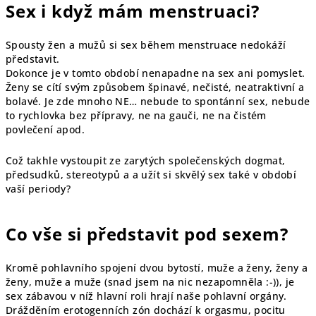
Sex i když mám menstruaci?
Spousty žen a mužů si sex během menstruace nedokáží
představit.
Dokonce je v tomto období nenapadne na sex ani pomyslet.
Ženy se cítí svým způsobem špinavé, nečisté, neatraktivní a
bolavé. Je zde mnoho NE… nebude to spontánní sex, nebude
to rychlovka bez přípravy, ne na gauči, ne na čistém
povlečení apod.
Což takhle vystoupit ze zarytých společenských dogmat,
předsudků, stereotypů a a užít si skvělý sex také v období
vaší periody?
Co vše si představit pod sexem?
Kromě pohlavního spojení dvou bytostí, muže a ženy, ženy a
ženy, muže a muže (snad jsem na nic nezapomněla :-)), je
sex zábavou v níž hlavní roli hrají naše pohlavní orgány.
Drážděním erotogenních zón dochází k orgasmu, pocitu