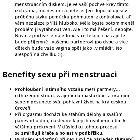
menstruačním diskem, je ve vaší pochvě krev tímto
izolována, nic nešpiní a neteče. Jen doporučuji si v
průběhu styku pomůcku pohmatem zkontrolovat, ať
vám nezaleze příliš hluboko. Měla byste potom menší
problém ji vytáhnout ven. Ale i to má řešení, nebojte.
Navíc v pochvě je najednou více těsno, což zajisté
bude příjemné i vašemu partnerovi (po dvou a více
dětech bude vaše vagína opět jako „v mládí“. No
alespoň na chvilku :-).
Benefity sexu při menstruaci
Prohloubení intimního vztahu
mezi partnery...
odhozením studu, vzájemnou masturbací a orálním
sexem posunete svůj pohlavní život na královskou
úroveň.
Při orgasmu dochází ke stahům dělohy a svalům
pánevního dna, následně k jejich uvolnění a tím k
většímu prokrvení. V důsledku tohoto procesu
se
zmírňují křeče a bolest v podbřišku
.
Uvolnění endorfinů při sexu má za následek
tlumení