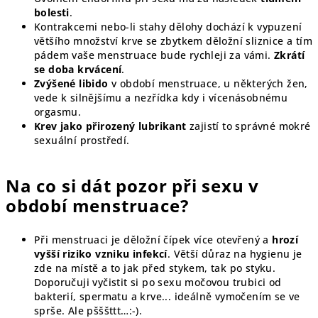
bolesti
.
Kontrakcemi nebo-li stahy dělohy dochází k vypuzení
většího množství krve se zbytkem děložní sliznice a tím
pádem vaše menstruace bude rychleji za vámi.
Zkrátí
se doba krvácení
.
Zvýšené libido
v období menstruace, u některých žen,
vede k silnějšímu a nezřídka kdy i vícenásobnému
orgasmu.
Krev jako přirozený lubrikant
zajistí to správné mokré
sexuální prostředí.
Na co si dát pozor při sexu v
období menstruace?
Při menstruaci je děložní čípek více otevřený a
hrozí
vyšší riziko vzniku infekcí
. Větší důraz na hygienu je
zde na místě a to jak před stykem, tak po styku.
Doporučuji vyčistit si po sexu močovou trubici od
bakterií, spermatu a krve... ideálně vymočením se ve
sprše. Ale pšššttt…:-).