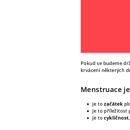
Pokud se budeme držet
krvácení některých d
Menstruace je
Je to
začátek
pl
Je to příležitos
Je to
cykličnost