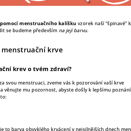
pomocí menstruačního kalíšku
vzorek naší “špinavé” k
edit se budeme především
na její barvu
.
 menstruační krve
ační krev o tvém zdraví?
 za svou menstruaci, zveme vás k pozorování vaší krve
a věnujte mu pozornost, abyste došly k lepšímu poznán
to:
 je to barva obvyklého krvácení v nejsilnějších dnech me