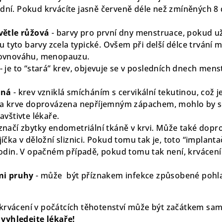
8 dní. Pokud krvácíte jasně červeně déle než zmíněných 8 
větle růžová
- barvy pro první dny menstruace, pokud u
u tyto barvy zcela typické. Ovšem při delší délce trvání 
ovnováhu, menopauzu.
- je to “stará” krev, objevuje se v posledních dnech men
ená
- krev vzniklá smícháním s cervikální tekutinou, což 
a krve doprovázena nepříjemným zápachem, mohlo by se 
vštivte lékaře.
 značí zbytky endometriální tkáně v krvi. Může také dopr
čka v děložní sliznici. Pokud tomu tak je, toto “implantač
odin. V opačném případě, pokud tomu tak není, krvácení 
mi pruhy
- může být příznakem infekce způsobené poh
, krvácení v počátcích těhotenství může být začátkem s
 vyhledejte lékaře!