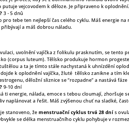
o putuje vejcovodem k děloze. Je připraveno k oplodnění
?
3 - 5 dnů
to pro tebe ten nejlepší čas celého cyklu. Máš energie na r
 přibývají a máš dobrou náladu.
vulaci, uvolnění vajíčka z folikulu prasknutím, se tento p
lísko (corpus luteum). Tělísko produkuje hormon progest
 ztuštělou a ta je tímto stále nachystaná k uhnízdění oplo
jde k oplodnění vajíčka, žluté tělísko zanikne a tím kl
strogenu, děložní sliznice se “rozpadne” a nastává fáze
?
9-10 dní
sá ti energie, nálada, emoce s tebou cloumají, zhoršuje se 
iv naplánovat a řešit. Máš zvýšenou chuť na sladké, čast
 je stanoveno, že
menstruační cyklus trvá 28 dní
s ovul
Obvykle se délka menstruačního cyklu pohybuje v rozmez