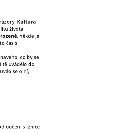
názory.
Kultura
litu života
irozené
, někde je
to čas s
inavého, co by se
i tě uvádělo do
vilo se o ní,
dloučení sliznice