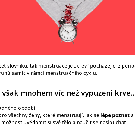
 slovníku, tak menstruace je „krev” pocházející z perio
ruhů samic v rámci menstruačního cyklu.
 však mnohem víc než vypuzení krve
odného období.
t pro všechny ženy, které menstruují, jak se
lépe poznat
a
, možnost uvědomit si své tělo a naučit se naslouchat.