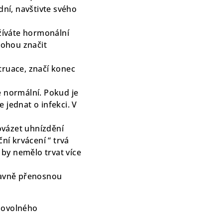
dní, navštivte svého
žíváte hormonální
mohou značit
struace, značí konec
je normální. Pokud je
jednat o infekci. V
ovázet uhnízdění
ní krvácení “ trvá
by nemělo trvat více
lavně přenosnou
amovolného