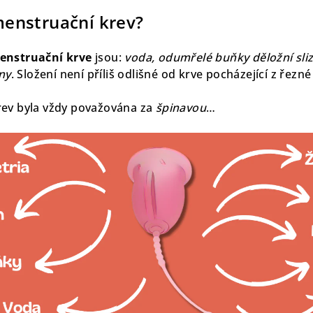
enstruační krev?
enstruační krve
jsou:
voda, odumřelé buňky děložní sli
iny
. Složení není příliš odlišné od krve pocházející z řezn
ev byla vždy považována za
špinavou
…