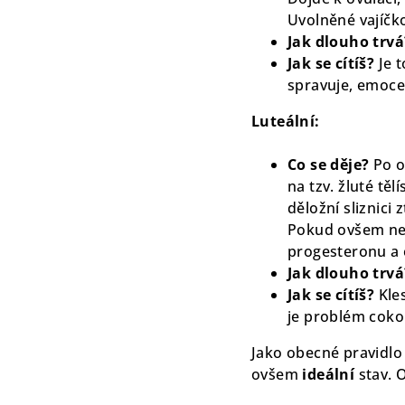
Uvolněné vajíčk
Jak dlouho trvá
Jak se cítíš?
Je 
spravuje, emoce
Luteální:
Co se děje?
Po o
na tzv. žluté tě
děložní sliznici
Pokud ovšem nedo
progesteronu a e
Jak dlouho trvá
Jak se cítíš?
Kle
je problém cokol
Jako obecné pravidlo
ovšem
ideální
stav. 