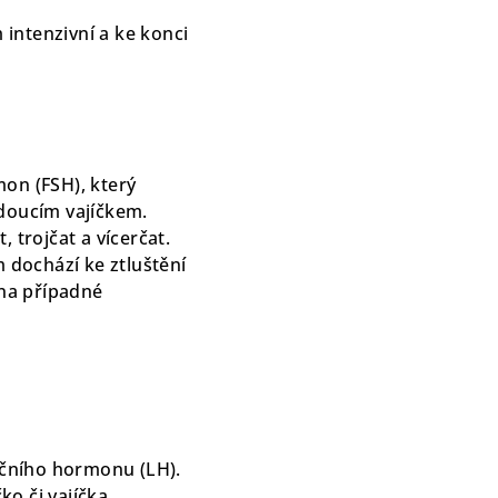
m intenzivní a ke konci
on (FSH), který
budoucím vajíčkem.
 trojčat a vícerčat.
m dochází ke ztluštění
 na případné
začního hormonu (LH).
ko či vajíčka.