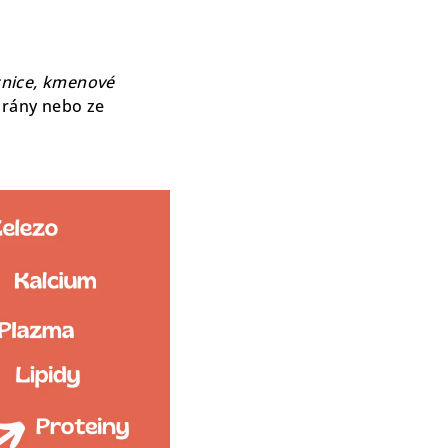
znice, kmenové
é rány nebo ze