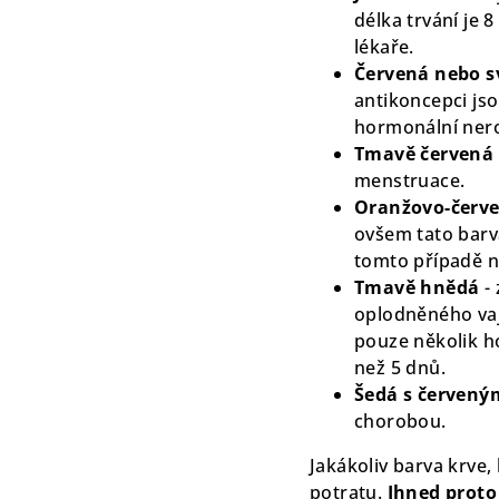
délka trvání je 
lékaře.
Červená nebo s
antikoncepci jso
hormonální ner
Tmavě červená
menstruace.
Oranžovo-červ
ovšem tato barv
tomto případě na
Tmavě hnědá
-
oplodněného vají
pouze několik h
než 5 dnů.
Šedá s červený
chorobou.
Jakákoliv barva krve
potratu.
Ihned proto