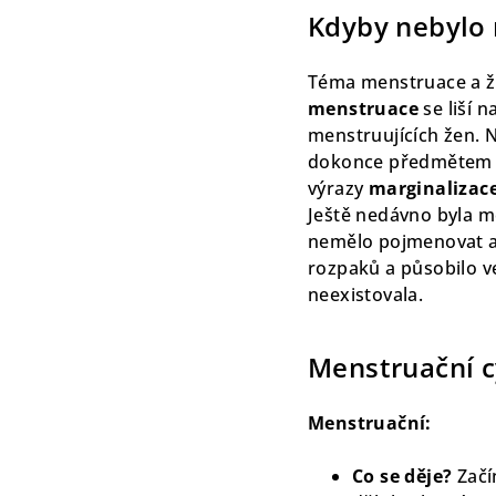
Kdyby nebylo
Téma menstruace a že
menstruace
se liší 
menstruujících žen. 
dokonce předmětem
výrazy
marginalizac
Ještě nedávno byla m
nemělo pojmenovat a 
rozpaků a působilo ve
neexistovala.
Menstruační c
Menstruační:
Co se děje?
Začí