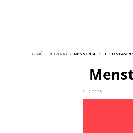
Přejít
na
obsah
DOMŮ
/
NOVINKY
/
MENSTRUACE… O CO VLASTNĚ
Menst
21.2.2026