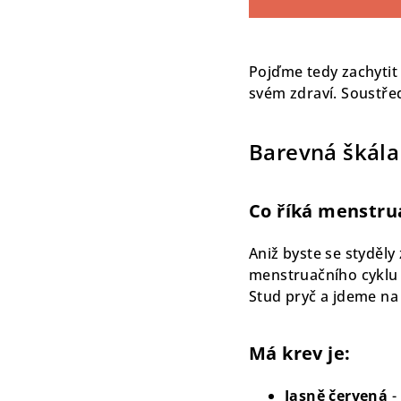
Pojďme tedy zachytit
svém zdraví. Soustř
Barevná škála
Co říká menstru
Aniž byste se styděly
menstruačního cyklu 
Stud pryč a jdeme na 
Má krev je:
Jasně červená
-