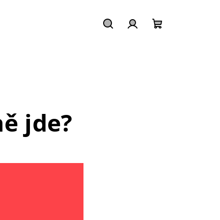
Hledat
Přihlášení
Nákupní
košík
ě jde?