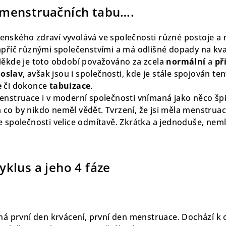
 menstruačních tabu….
nského zdraví vyvolává ve společnosti různé postoje a 
napříč různými společenstvími a má odlišné dopady na kva
Někde je toto období považováno za zcela
normální
a
př
oslav
, avšak jsou i společnosti, kde je stále spojován ten
e
či dokonce
tabuizace
.
enstruace i v moderní společnosti vnímaná jako něco šp
co by nikdo neměl vědět. Tvrzení, že jsi měla menstruac
 společnosti velice odmítavě. Zkrátka a jednoduše, nemlu
yklus a jeho 4 fáze
ná první den krvácení, první den menstruace. Dochází k o