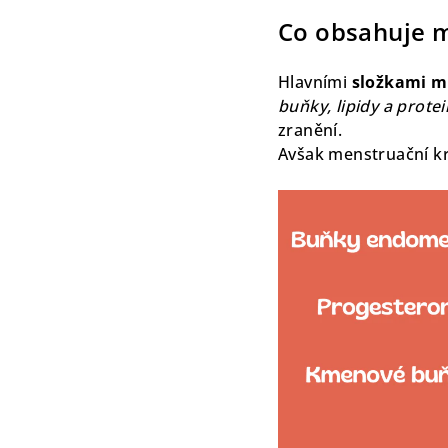
Co obsahuje m
Hlavními
složkami m
buňky, lipidy a prote
zranění.
Avšak menstruační kr