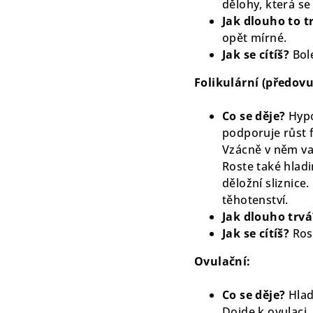
dělohy, která se
Jak dlouho to t
opět mírné.
Jak se cítíš?
Bol
Folikulární (předovu
Co se děje?
Hypo
podporuje růst f
Vzácně v něm vaj
Roste také hladi
děložní sliznice
těhotenství.
Jak dlouho trvá
Jak se cítíš?
Ros
Ovulační:
Co se děje?
Hlad
Dojde k ovulaci, 