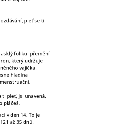
.
ozdávání, pleť se ti
rasklý folikul přemění
eron, který udržuje
dněného vajíčka.
esne hladina
 menstruační.
ti pleť, jsi unavená,
o pláčeš.
ací v den 14. To je
í 21 až 35 dnů.