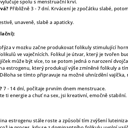
 vylučuje spolu s menstruační krví.
rvá?
Přibližně 3 - 7 dní. Krvácení je zpočátku slabé, poto
estivě, unaveně, slabě a apaticky.
lační):
fýza v mozku začne produkovat folikuly stimulující horm
olikulů ve vaječnících. Folikul je útvar, který je tvořen 
íček může být více, to se potom jedná o narození dvojčat,
na estrogenu, který produkují výše zmíněné folikuly a tí
. Děloha se tímto připravuje na možné uhnízdění vajíčka,
?
7 - 14 dní, počítaje prvním dnem menstruace.
te ti energie a chuť na sex, jsi kreativní, emočně stabilní.
ina estrogenu stále roste a způsobí tím zvýšení luteini
což je proces, kdy se z dominantního folikulu uvolní vajíč