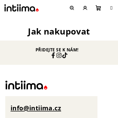
Přejít
na
obsah
Nákupn
Hledat
Přihlášení
Jak nakupovat
košík
PŘIDEJTE SE K NÁM!
info@intiima.cz