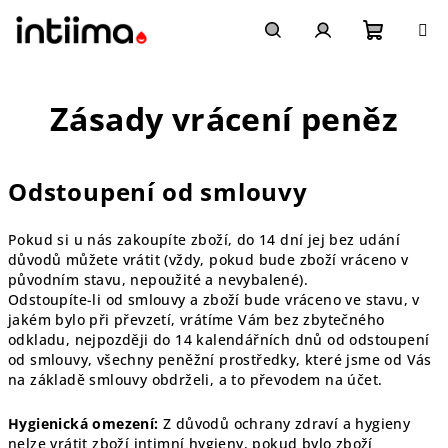
Přejít
na
obsah
Nákupn
Hledat
Přihlášení
Zásady vrácení peněz
košík
Odstoupení od smlouvy
Pokud si u nás zakoupíte zboží, do 14 dní jej bez udání
důvodů můžete vrátit (vždy, pokud bude zboží vráceno v
původním stavu, nepoužité a nevybalené).
Odstoupíte-li od smlouvy a zboží bude vráceno ve stavu, v
jakém bylo při převzetí, vrátíme Vám bez zbytečného
odkladu, nejpozději do 14 kalendářních dnů od odstoupení
od smlouvy, všechny peněžní prostředky, které jsme od Vás
na základě smlouvy obdrželi, a to převodem na účet.
Hygienická omezení:
Z důvodů ochrany zdraví a hygieny
nelze vrátit zboží intimní hygieny, pokud bylo zboží