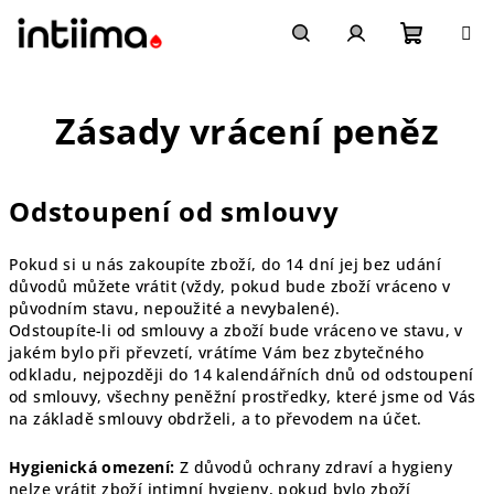
Přejít
na
obsah
Nákupn
Hledat
Přihlášení
Zásady vrácení peněz
košík
Odstoupení od smlouvy
Pokud si u nás zakoupíte zboží, do 14 dní jej bez udání
důvodů můžete vrátit (vždy, pokud bude zboží vráceno v
původním stavu, nepoužité a nevybalené).
Odstoupíte-li od smlouvy a zboží bude vráceno ve stavu, v
jakém bylo při převzetí, vrátíme Vám bez zbytečného
odkladu, nejpozději do 14 kalendářních dnů od odstoupení
od smlouvy, všechny peněžní prostředky, které jsme od Vás
na základě smlouvy obdrželi, a to převodem na účet.
Hygienická omezení:
Z důvodů ochrany zdraví a hygieny
nelze vrátit zboží intimní hygieny, pokud bylo zboží