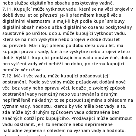
nebo služba digitálního obsahu poskytovány vadně.
7.11. Kupující může vytknout vadu, která se na věci projeví v
době dvou let od převzetí. Je-li předmětem koupě věc s
digitálními vlastnostmi a mají-li být podle kupní smlouvy
digitální obsah nebo služba digitálního obsahu poskytovány
soustavně po určitou dobu, může kupující vytknout vadu,
která se na nich vyskytne nebo projeví v době dvou let
od převzetí. Má-li být plněno po dobu delší dvou let, má
kupující právo z vady, která se vyskytne nebo projeví v této
době. Vytkl-li kupující prodávajícímu vadu oprávněně, doba
pro vytčení vady věci neběží po dobu, po kterou kupující
nemůže věc užívat.
7.12. Má-li věc vadu, může kupující požadovat její
odstranění. Podle své volby může požadovat dodání nové
věci bez vady nebo opravu věci, ledaže je zvolený způsob
odstranění vady nemožný nebo ve srovnání s druhým
nepřiměřeně nákladný; to se posoudí zejména s ohledem na
význam vady, hodnotu, kterou by věc měla bez vady, a to,
zda může být druhým způsobem vada odstraněna bez
značných obtíží pro kupujícího. Prodávající může odmítnout
vadu odstranit, je-li to nemožné nebo nepřiměřeně
nákladné zejména s ohledem na význam vady a hodnotu,