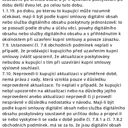
dobu delší dvou let, po celou tuto dobu,
1.1.19. po dobu, po kterou to kupující může rozumně
očekávat, mají-li být podle kupní smlouvy digitální obsah
nebo služba digitálního obsahu poskytnuty jednorázově; to
se posoudí podle druhu a účelu věci, povahy digitálního
obsahu nebo služby digitálního obsahu a s přihlédnutím k
okolnostem při uzavření kupní smlouvy a povaze závazku.
7.9. Ustanovení čl. 7.8 obchodních podmínek neplatí v
případě, že prodávající kupujícího před uzavřením kupní
smlouvy zvlášť upozornil, že aktualizace poskytovány
nebudou a kupující s tím při uzavírání kupní smlouvy
výslovně souhlasil.
7.10. Neprovedl-li kupující aktualizaci v přiměřené době,
nemá práva z vady, která vznikla pouze v důsledku
neprovedené aktualizace. To neplatí v případě, že kupující
nebyl upozorněn na aktualizaci nebo na důsledky jejího
neprovedení anebo aktualizaci neprovedl či ji provedl
nesprávně v důsledku nedostatku v návodu. Mají-li být
podle kupní smlouvy digitální obsah nebo služba digitálního
obsahu poskytovány soustavně po určitou dobu a projeví-li
se nebo vyskytne-li se vada v době podle čl. 7.8.1 a čl. 7.8.2
obchodních podmínek, má se za to, že jsou digitální obsah