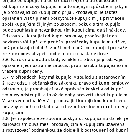
přijaté od kupujícího do čtrnácti (14) dnů od odstoupení
od kupní smlouvy kupujícím, a to stejným způsobem, jakým
je prodávající od kupujícího přijal. Prodávající je taktéž
oprávněn vrátit plnění poskytnuté kupujícím již při vrácení
zboží kupujícím či jiným způsobem, pokud s tím kupující
bude souhlasit a nevzniknou tím kupujícímu další náklady.
Odstoupí-li kupující od kupní smlouvy, prodávající není
povinen vrátit přijaté peněžní prostředky kupujícímu dříve,
než prodávající obdrží zboží, nebo než mu kupující prokáže,
že zboží odeslal zpět, podle toho, co nastane dříve.
5.6. Nárok na úhradu škody vzniklé na zboží je prodávající
oprávněn jednostranně započíst proti nároku kupujícího na
vrácení kupní ceny.
5.7. V případech, kdy má kupující v souladu s ustanovením
§ 1829 odst. 1 občanského zákoníku právo od kupní smlouvy
odstoupit, je prodávající také oprávněn kdykoliv od kupní
smlouvy odstoupit, a to až do doby převzetí zboží kupujícím.
V takovém případě vrátí prodávající kupujícímu kupní cenu
bez zbytečného odkladu, a to bezhotovostně na účet určený
kupujícím.
5.8. Je-li společně se zbožím poskytnut kupujícímu dárek, je
darovací smlouva mezi prodávajícím a kupujícím uzavřena
s rozvazovací podmínkou, že dojde-li k odstoupení od kupní