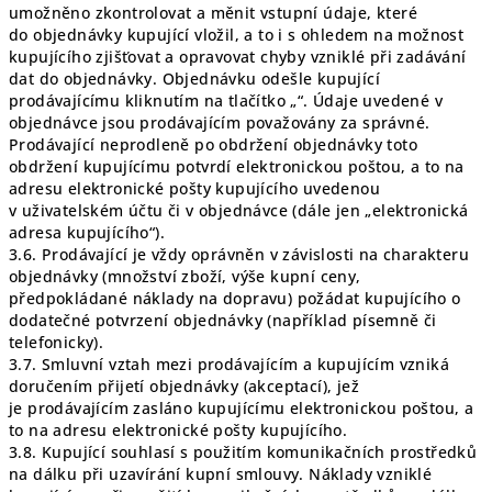
umožněno zkontrolovat a měnit vstupní údaje, které
do objednávky kupující vložil, a to i s ohledem na možnost
kupujícího zjišťovat a opravovat chyby vzniklé při zadávání
dat do objednávky. Objednávku odešle kupující
prodávajícímu kliknutím na tlačítko „“. Údaje uvedené v
objednávce jsou prodávajícím považovány za správné.
Prodávající neprodleně po obdržení objednávky toto
obdržení kupujícímu potvrdí elektronickou poštou, a to na
adresu elektronické pošty kupujícího uvedenou
v uživatelském účtu či v objednávce (dále jen „elektronická
adresa kupujícího“).
3.6. Prodávající je vždy oprávněn v závislosti na charakteru
objednávky (množství zboží, výše kupní ceny,
předpokládané náklady na dopravu) požádat kupujícího o
dodatečné potvrzení objednávky (například písemně či
telefonicky).
3.7. Smluvní vztah mezi prodávajícím a kupujícím vzniká
doručením přijetí objednávky (akceptací), jež
je prodávajícím zasláno kupujícímu elektronickou poštou, a
to na adresu elektronické pošty kupujícího.
3.8. Kupující souhlasí s použitím komunikačních prostředků
na dálku při uzavírání kupní smlouvy. Náklady vzniklé