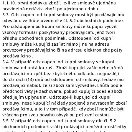
1.1.10. první dodávku zboží, je-li ve smlouvě ujednána
pravidelná dodávka zboží po ujednanou dobu.
5.3. Odstoupení od kupní smlouvy musí být prodávajícímu
odesláno ve lhůtě uvedené v čl. 5.2 obchodních podmínek
Pro odstoupení od kupní smlouvy může kupující využit
vzorový formulář poskytovaný prodávajícím, jenž tvoří
přílohu obchodních podmínek. Odstoupení od kupní
smlouvy může kupující zasílat mimo jiné na adresu
provozovny prodávajícího či na adresu elektronické pošty
prodávajícího .
5.4. V případě odstoupení od kupní smlouvy se kupní
smlouva od počátku ruší. Zboží kupující zašle nebo předá
prodávajícímu zpět bez zbytečného odkladu, nejpozději
do čtrnácti (14) dnů od odstoupení od smlouvy, ledaže mu
prodávající nabídl, že si zboží sám vyzvedne. Lhůta podle
předchozí věty je zachována, pokud kupující odešle zboží
před jejím uplynutím. Odstoupí-li kupující od kupní
smlouvy, nese kupující náklady spojené s navrácením zboží
prodávajícímu, a to i v tom případě, kdy zboží nemůže být
vráceno pro svou povahu obvyklou poštovní cestou.
5.5. V případě odstoupení od kupní smlouvy dle čl. 5.2
obchodních podmínek vrátí prodávající peněžní prostředky