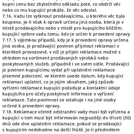
kupní cenu bez zbytečného odkladu poté, co obdrží věc
nebo co mu kupující prokáže, že věc odeslal.
7.16. Vadu lze vytknout prodávajícímu, u kterého věc byla
koupena. Je-li však k opravě určena jiná osoba, která je v
místě prodávajícího nebo v místě pro kupujícího bližším,
kupující vytkne vadu tomu, kdo je určen k provedení opravy.
7.17. S výjimkou případů, kdy je k provedení opravy určena
jiná osoba, je prodávající povinen přijmout reklamaci v
kterékoli provozovně, v níž je přijetí reklamace možné s
ohledem na sortiment prodávaných výrobků nebo
poskytovaných služeb, případně i ve svém sídle. Prodávající
je povinen kupujícímu vydat při uplatnění reklamace
písemné potvrzení, ve kterém uvede datum, kdy kupující
reklamaci uplatnil, co je jejím obsahem, jaký způsob
vyřízení reklamace kupující požaduje a kontaktní údaje
kupujícího pro účely poskytnutí informace o vyřízení
reklamace. Tato povinnost se vztahuje i na jiné osoby
určené k provedení opravy.
7.18. Reklamace včetně odstranění vady musí být vyřízena a
kupující o tom musí být informován nejpozději do třiceti (30)
dnů ode dne uplatnění reklamace, pokud se prodávající
s kupujícím nedohodne na delší lhůtě. Je-li předmětem