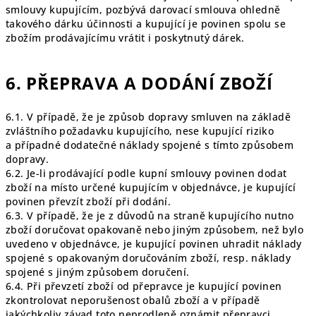
smlouvy kupujícím, pozbývá darovací smlouva ohledně
takového dárku účinnosti a kupující je povinen spolu se
zbožím prodávajícímu vrátit i poskytnutý dárek.
6. PŘEPRAVA A DODÁNÍ ZBOŽÍ
6.1. V případě, že je způsob dopravy smluven na základě
zvláštního požadavku kupujícího, nese kupující riziko
a případné dodatečné náklady spojené s tímto způsobem
dopravy.
6.2. Je-li prodávající podle kupní smlouvy povinen dodat
zboží na místo určené kupujícím v objednávce, je kupující
povinen převzít zboží při dodání.
6.3. V případě, že je z důvodů na straně kupujícího nutno
zboží doručovat opakovaně nebo jiným způsobem, než bylo
uvedeno v objednávce, je kupující povinen uhradit náklady
spojené s opakovaným doručováním zboží, resp. náklady
spojené s jiným způsobem doručení.
6.4. Při převzetí zboží od přepravce je kupující povinen
zkontrolovat neporušenost obalů zboží a v případě
jakýchkoliv závad toto neprodleně oznámit přepravci.