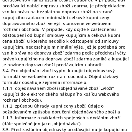
prodávající nabízí dopravu zboží zdarma, je předpokladem
vzniku práva na bezplatnou dopravu zboží na straně
kupujícího zaplacení minimální celkové kupní ceny
dopravovaného zboží ve výši stanovené ve webovém
rozhraní obchodu. V případě, kdy dojde k částečnému
odstoupení od kupní smlouvy kupujícím a celková kupní
cena zboží, u kterého nedošlo k odstoupení od smlouvy
kupujícím, nedosahuje minimální výše, jež je potřebná pro
vznik práva na dopravu zboží zdarma podle předchozí věty,
právo kupujícího na dopravu zboží zdarma zaniká a kupující
je povinen dopravu zboží prodávajícímu uhradit.
3.4. Pro objednání zboží vyplní kupující objednávkový
formulář ve webovém rozhraní obchodu. Objednávkový
formulář obsahuje zejména informace o:
1.1.1. objednávaném zboží (objednávané zboží „vloží“
kupující do elektronického nákupního košíku webového
rozhraní obchodu),
1.1.2. způsobu úhrady kupní ceny zboží, údaje o
požadovaném způsobu doručení objednávaného zboží a
1.1.3. informace o nákladech spojených s dodáním zboží
(dále společně jen jako „objednávka“).
3.5. Před zasláním objednávky prodávajícímu je kupujícímu