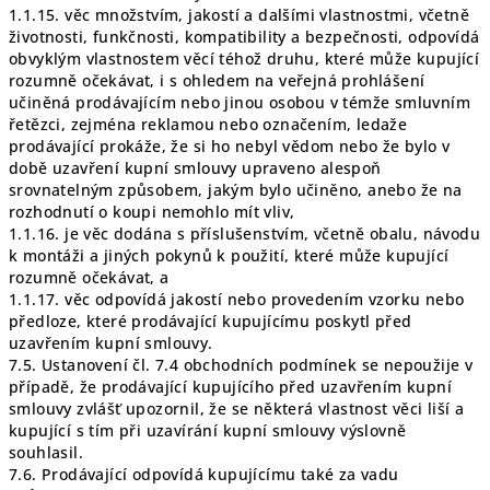
1.1.15. věc množstvím, jakostí a dalšími vlastnostmi, včetně
životnosti, funkčnosti, kompatibility a bezpečnosti, odpovídá
obvyklým vlastnostem věcí téhož druhu, které může kupující
rozumně očekávat, i s ohledem na veřejná prohlášení
učiněná prodávajícím nebo jinou osobou v témže smluvním
řetězci, zejména reklamou nebo označením, ledaže
prodávající prokáže, že si ho nebyl vědom nebo že bylo v
době uzavření kupní smlouvy upraveno alespoň
srovnatelným způsobem, jakým bylo učiněno, anebo že na
rozhodnutí o koupi nemohlo mít vliv,
1.1.16. je věc dodána s příslušenstvím, včetně obalu, návodu
k montáži a jiných pokynů k použití, které může kupující
rozumně očekávat, a
1.1.17. věc odpovídá jakostí nebo provedením vzorku nebo
předloze, které prodávající kupujícímu poskytl před
uzavřením kupní smlouvy.
7.5. Ustanovení čl. 7.4 obchodních podmínek se nepoužije v
případě, že prodávající kupujícího před uzavřením kupní
smlouvy zvlášť upozornil, že se některá vlastnost věci liší a
kupující s tím při uzavírání kupní smlouvy výslovně
souhlasil.
7.6. Prodávající odpovídá kupujícímu také za vadu