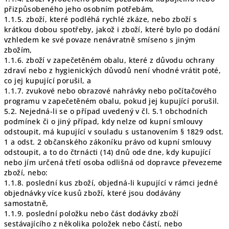
přizpůsobeného jeho osobním potřebám,
1.1.5. zboží, které podléhá rychlé zkáze, nebo zboží s
krátkou dobou spotřeby, jakož i zboží, které bylo po dodání
vzhledem ke své povaze nenávratně smíseno s jiným
zbožím,
1.1.6. zboží v zapečetěném obalu, které z důvodu ochrany
zdraví nebo z hygienických důvodů není vhodné vrátit poté,
co jej kupující porušil, a
1.1.7. zvukové nebo obrazové nahrávky nebo počítačového
programu v zapečetěném obalu, pokud jej kupující porušil.
5.2. Nejedná-li se o případ uvedený v čl. 5.1 obchodních
podmínek či o jiný případ, kdy nelze od kupní smlouvy
odstoupit, má kupující v souladu s ustanovením § 1829 odst.
1 a odst. 2 občanského zákoníku právo od kupní smlouvy
odstoupit, a to do čtrnácti (14) dnů ode dne, kdy kupující
nebo jím určená třetí osoba odlišná od dopravce převezeme
zboží, nebo:
1.1.8. poslední kus zboží, objedná-li kupující v rámci jedné
objednávky více kusů zboží, které jsou dodávány
samostatně,
1.1.9. poslední položku nebo část dodávky zboží
sestávajícího z několika položek nebo částí, nebo