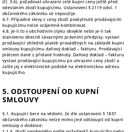
(čl. 3.6), požadovat uhrazení celé kupní ceny ještě před
odesláním zboží kupujícímu. Ustanovení § 2119 odst. 1
občanského zákoníku se nepoužije.
4.7. Případné slevy z ceny zboží poskytnuté prodávajícím
kupujícímu nelze vzájemně kombinovat.
4.8. Je-li to v obchodním styku obvyklé nebo je-li tak
stanoveno obecně závaznými právními předpisy, vystaví
prodávající ohledně plateb prováděných na základě kupní
smlouvy kupujícímu daňový doklad – fakturu. Prodávající
plátcem daně z přidané hodnoty. Daňový doklad – fakturu
vystaví prodávající kupujícímu po uhrazení ceny zboží a
zašle jej v elektronické podobě na elektronickou adresu
kupujícího.
5. ODSTOUPENÍ OD KUPNÍ
SMLOUVY
5.1. Kupující bere na vědomí, že dle ustanovení § 1837
občanského zákoníku nelze mimo jiné odstoupit od kupní
smlouvy o dodávce:
1.1.4. zboží vyrobeného podle požadavků kupujícího nebo