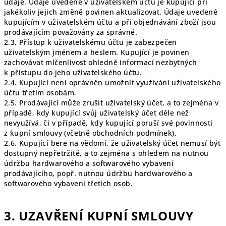
údaje. Údaje uvedené v uživatelském účtu je kupující při
jakékoliv jejich změně povinen aktualizovat. Údaje uvedené
kupujícím v uživatelském účtu a při objednávání zboží jsou
prodávajícím považovány za správné.
2.3. Přístup k uživatelskému účtu je zabezpečen
uživatelským jménem a heslem. Kupující je povinen
zachovávat mlčenlivost ohledně informací nezbytných
k přístupu do jeho uživatelského účtu.
2.4. Kupující není oprávněn umožnit využívání uživatelského
účtu třetím osobám.
2.5. Prodávající může zrušit uživatelský účet, a to zejména v
případě, kdy kupující svůj uživatelský účet déle než
nevyužívá, či v případě, kdy kupující poruší své povinnosti
z kupní smlouvy (včetně obchodních podmínek).
2.6. Kupující bere na vědomí, že uživatelský účet nemusí být
dostupný nepřetržitě, a to zejména s ohledem na nutnou
údržbu hardwarového a softwarového vybavení
prodávajícího, popř. nutnou údržbu hardwarového a
softwarového vybavení třetích osob.
3. UZAVŘENÍ KUPNÍ SMLOUVY