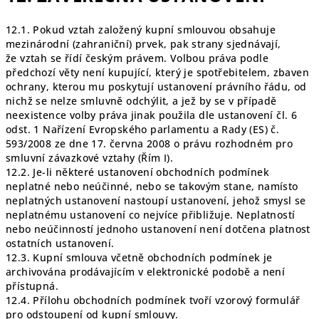
12.1. Pokud vztah založený kupní smlouvou obsahuje
mezinárodní (zahraniční) prvek, pak strany sjednávají,
že vztah se řídí českým právem. Volbou práva podle
předchozí věty není kupující, který je spotřebitelem, zbaven
ochrany, kterou mu poskytují ustanovení právního řádu, od
nichž se nelze smluvně odchýlit, a jež by se v případě
neexistence volby práva jinak použila dle ustanovení čl. 6
odst. 1 Nařízení Evropského parlamentu a Rady (ES) č.
593/2008 ze dne 17. června 2008 o právu rozhodném pro
smluvní závazkové vztahy (Řím I).
12.2. Je-li některé ustanovení obchodních podmínek
neplatné nebo neúčinné, nebo se takovým stane, namísto
neplatných ustanovení nastoupí ustanovení, jehož smysl se
neplatnému ustanovení co nejvíce přibližuje. Neplatností
nebo neúčinností jednoho ustanovení není dotčena platnost
ostatních ustanovení.
12.3. Kupní smlouva včetně obchodních podmínek je
archivována prodávajícím v elektronické podobě a není
přístupná.
12.4. Přílohu obchodních podmínek tvoří vzorový formulář
pro odstoupení od kupní smlouvy.