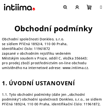
Přejít
na
obsah
Nákupn
Hledat
Přihlášení
Obchodní podmínky
košík
Obchodní společnosti Donkleo, s.r.o.
se sídlem Příčná 1892/4, 110 00 Praha,
identifikační číslo: 11961872
zapsané v obchodním rejstříku vedeném
Městským soudem v Praze, oddíl C, vložka 356643;
pro prodej zboží prostřednictvím on-line obchodu
umístěného na internetové adrese: www.intiima.cz.
1. ÚVODNÍ USTANOVENÍ
1.1. Tyto obchodní podmínky (dále jen „obchodní
podmínky“) obchodní společnosti Donkleo, s.r.o., se sídlem
Příčná 1892/4, 110 00 Praha
, identifikační číslo:
11961872
,