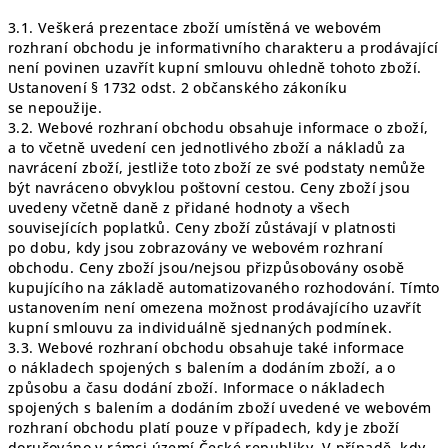
3.1. Veškerá prezentace zboží umístěná ve webovém
rozhraní obchodu je informativního charakteru a prodávající
není povinen uzavřít kupní smlouvu ohledně tohoto zboží.
Ustanovení § 1732 odst. 2 občanského zákoníku
se nepoužije.
3.2. Webové rozhraní obchodu obsahuje informace o zboží,
a to včetně uvedení cen jednotlivého zboží a nákladů za
navrácení zboží, jestliže toto zboží ze své podstaty nemůže
být navráceno obvyklou poštovní cestou. Ceny zboží jsou
uvedeny včetně daně z přidané hodnoty a všech
souvisejících poplatků. Ceny zboží zůstávají v platnosti
po dobu, kdy jsou zobrazovány ve webovém rozhraní
obchodu. Ceny zboží jsou/nejsou přizpůsobovány osobě
kupujícího na základě automatizovaného rozhodování. Tímto
ustanovením není omezena možnost prodávajícího uzavřít
kupní smlouvu za individuálně sjednaných podmínek.
3.3. Webové rozhraní obchodu obsahuje také informace
o nákladech spojených s balením a dodáním zboží, a o
způsobu a času dodání zboží. Informace o nákladech
spojených s balením a dodáním zboží uvedené ve webovém
rozhraní obchodu platí pouze v případech, kdy je zboží
doručováno v rámci území České republiky. V případě, kdy