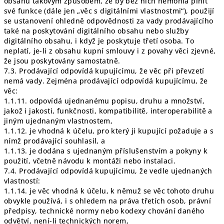
obsahu takovým způsobem, že by bez nich nemohla plnit
své funkce (dále jen „věc s digitálními vlastnostmi“), použijí
se ustanovení ohledně odpovědnosti za vady prodávajícího
také na poskytování digitálního obsahu nebo služby
digitálního obsahu, i když je poskytuje třetí osoba. To
neplatí, je-li z obsahu kupní smlouvy i z povahy věci zjevné,
že jsou poskytovány samostatně.
7.3. Prodávající odpovídá kupujícímu, že věc při převzetí
nemá vady. Zejména prodávající odpovídá kupujícímu, že
věc:
1.1.11. odpovídá ujednanému popisu, druhu a množství,
jakož i jakosti, funkčnosti, kompatibilitě, interoperabilitě a
jiným ujednaným vlastnostem,
1.1.12. je vhodná k účelu, pro který ji kupující požaduje a s
nímž prodávající souhlasil, a
1.1.13. je dodána s ujednaným příslušenstvím a pokyny k
použití, včetně návodu k montáži nebo instalaci.
7.4. Prodávající odpovídá kupujícímu, že vedle ujednaných
vlastností:
1.1.14. je věc vhodná k účelu, k němuž se věc tohoto druhu
obvykle používá, i s ohledem na práva třetích osob, právní
předpisy, technické normy nebo kodexy chování daného
odvětví, není-li technických norem,