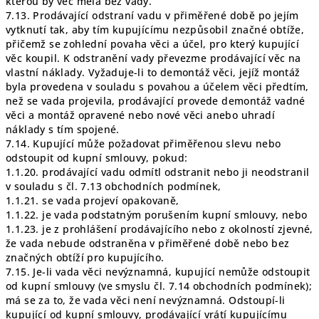
kterou by věc měla bez vady.
7.13. Prodávající odstraní vadu v přiměřené době po jejím
vytknutí tak, aby tím kupujícímu nezpůsobil značné obtíže,
přičemž se zohlední povaha věci a účel, pro který kupující
věc koupil. K odstranění vady převezme prodávající věc na
vlastní náklady. Vyžaduje-li to demontáž věci, jejíž montáž
byla provedena v souladu s povahou a účelem věci předtím,
než se vada projevila, prodávající provede demontáž vadné
věci a montáž opravené nebo nové věci anebo uhradí
náklady s tím spojené.
7.14. Kupující může požadovat přiměřenou slevu nebo
odstoupit od kupní smlouvy, pokud:
1.1.20. prodávající vadu odmítl odstranit nebo ji neodstranil
v souladu s čl. 7.13 obchodních podmínek,
1.1.21. se vada projeví opakovaně,
1.1.22. je vada podstatným porušením kupní smlouvy, nebo
1.1.23. je z prohlášení prodávajícího nebo z okolností zjevné,
že vada nebude odstraněna v přiměřené době nebo bez
značných obtíží pro kupujícího.
7.15. Je-li vada věci nevýznamná, kupující nemůže odstoupit
od kupní smlouvy (ve smyslu čl. 7.14 obchodních podmínek);
má se za to, že vada věci není nevýznamná. Odstoupí-li
kupující od kupní smlouvy, prodávající vrátí kupujícímu