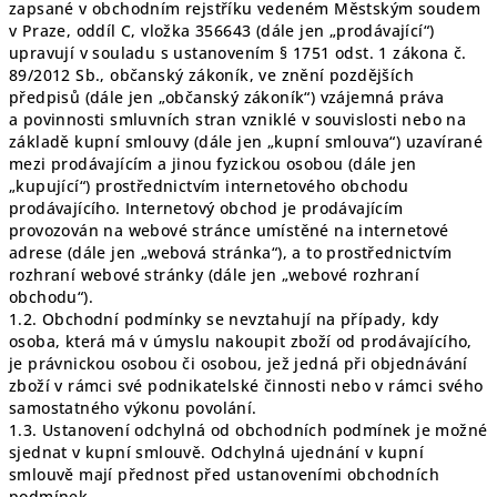
zapsané v obchodním rejstříku vedeném
Městským soudem
v Praze, oddíl C, vložka 356643
(dále jen „prodávající“)
upravují v souladu s ustanovením § 1751 odst. 1 zákona č.
89/2012 Sb., občanský zákoník, ve znění pozdějších
předpisů (dále jen „občanský zákoník“) vzájemná práva
a povinnosti smluvních stran vzniklé v souvislosti nebo na
základě kupní smlouvy (dále jen „kupní smlouva“) uzavírané
mezi prodávajícím a jinou fyzickou osobou (dále jen
„kupující“) prostřednictvím internetového obchodu
prodávajícího. Internetový obchod je prodávajícím
provozován na webové stránce umístěné na internetové
adrese (dále jen „webová stránka“), a to prostřednictvím
rozhraní webové stránky (dále jen „webové rozhraní
obchodu“).
1.2. Obchodní podmínky se nevztahují na případy, kdy
osoba, která má v úmyslu nakoupit zboží od prodávajícího,
je právnickou osobou či osobou, jež jedná při objednávání
zboží v rámci své podnikatelské činnosti nebo v rámci svého
samostatného výkonu povolání.
1.3. Ustanovení odchylná od obchodních podmínek je možné
sjednat v kupní smlouvě. Odchylná ujednání v kupní
smlouvě mají přednost před ustanoveními obchodních
podmínek.