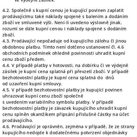
4.2. Společně s kupní cenou je kupující povinen zaplatit
prodávajícímu také náklady spojené s balením a dodáním
zboží ve smluvené výši. Není-li uvedeno výslovně jinak,
rozumí se dále kupní cenou i náklady spojené s dodáním
zboží.
4.3. Prodávající nepožaduje od kupujícího zálohu či jinou
obdobnou platbu. Tímto není dotčeno ustanovení čl. 4.6
obchodních podmínek ohledně povinnosti uhradit kupní
cenu zboží předem.
4.4. V případě platby v hotovosti, na dobírku či ve výdejně
zásilek je kupní cena splatná při převzetí zboží. V případě
bezhotovostní platby je kupní cena splatná do dnů
od uzavření kupní smlouvy.
4.5. V případě bezhotovostní platby je kupující povinen
uhrazovat kupní cenu zboží společně
s uvedením variabilního symbolu platby. V případě
bezhotovostní platby je závazek kupujícího uhradit kupní
cenu splněn okamžikem připsání příslušné částky na účet
prodávajícího.
4.6. Prodávající je oprávněn, zejména v případě, že ze strany
kupujícího nedojde k dodatečnému potvrzení objednávky