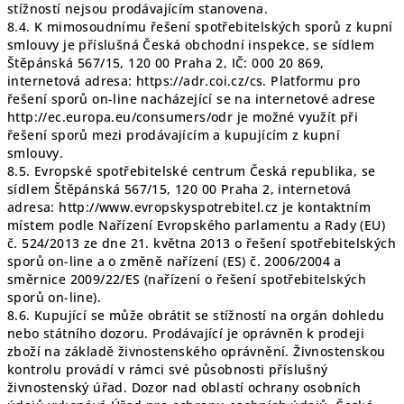
stížností nejsou prodávajícím stanovena.
8.4. K mimosoudnímu řešení spotřebitelských sporů z kupní
smlouvy je příslušná Česká obchodní inspekce, se sídlem
Štěpánská 567/15, 120 00 Praha 2, IČ: 000 20 869,
internetová adresa: https://adr.coi.cz/cs. Platformu pro
řešení sporů on-line nacházející se na internetové adrese
http://ec.europa.eu/consumers/odr je možné využít při
řešení sporů mezi prodávajícím a kupujícím z kupní
smlouvy.
8.5. Evropské spotřebitelské centrum Česká republika, se
sídlem Štěpánská 567/15, 120 00 Praha 2, internetová
adresa: http://www.evropskyspotrebitel.cz je kontaktním
místem podle Nařízení Evropského parlamentu a Rady (EU)
č. 524/2013 ze dne 21. května 2013 o řešení spotřebitelských
sporů on-line a o změně nařízení (ES) č. 2006/2004 a
směrnice 2009/22/ES (nařízení o řešení spotřebitelských
sporů on-line).
8.6. Kupující se může obrátit se stížností na orgán dohledu
nebo státního dozoru. Prodávající je oprávněn k prodeji
zboží na základě živnostenského oprávnění. Živnostenskou
kontrolu provádí v rámci své působnosti příslušný
živnostenský úřad. Dozor nad oblastí ochrany osobních