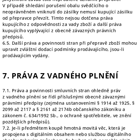
V případě shledání porušení obalu svědčícího o
neoprávněném vniknutí do zásilky nemusí kupující zásilku
od přepravce převzít. Tímto nejsou dotčena práva
kupujícího z odpovědnosti za vady zboží a další práva
kupujícího vyplývající z obecně závazných právních
předpisů.
6.5. Další práva a povinnosti stran při přepravě zboží mohou
upravit zvláštní dodací podmínky prodávajícího, jsou-li
prodávajícím vydány.
7. PRÁVA Z VADNÉHO PLNĚNÍ
7.1. Práva a povinnosti smluvních stran ohledně práv
z vadného plnění se řídí příslušnými obecně závaznými
právními předpisy (zejména ustanoveními § 1914 až 1925, §
2099 až 2117 a § 2161 až 2174b občanského zákoníku a
zákonem č. 634/1992 Sb., o ochraně spotřebitele, ve znění
pozdějších předpisů).
7.2. Je-li předmětem koupě hmotná movitá věc, která je
propojena s digitálním obsahem nebo službou digitálního