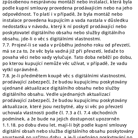
způsobenou nesprávnou montáží nebo instalací, která byla
podle kupní smlouvy provedena prodávajícím nebo na jeho
odpovědnost. To platí i v případě, že byla montáž nebo
instalace provedena kupujícím a vada nastala v důsledku
nedostatku v návodu, který k ní poskytl prodávající nebo
poskytovatel digitálního obsahu nebo služby digitálního
obsahu, jde-li o věc s digitálními vlastnostmi.
7.7. Projeví-li se vada v průběhu jednoho roku od převzetí,
má se za to, že věc byla vadná již při převzetí, ledaže to
povaha věci nebo vady vylučuje. Tato doba neběží po dobu,
po kterou kupující nemůže věc užívat, v případě, že vadu
vytkl oprávněně.
7.8. Je-li předmětem koupě věc s digitálními vlastnostmi,
prodávající zabezpečí, že budou kupujícímu poskytovány
ujednané aktualizace digitálního obsahu nebo služby
digitálního obsahu. Vedle ujednaných aktualizací
prodávající zabezpečí, že budou kupujícímu poskytovány
aktualizace, které jsou nezbytné, aby si věc po převzetí
uchovala vlastnosti podle čl. 7.3 a čl. 7.4 obchodních
podmínek, a že bude na jejich dostupnost upozorněn
1.1.18. po dobu dvou let, mají-li být podle kupní smlouvy
digitální obsah nebo služba digitálního obsahu poskytovány
soustavně po určitou dobu, a je-li ujednáno poskytování po