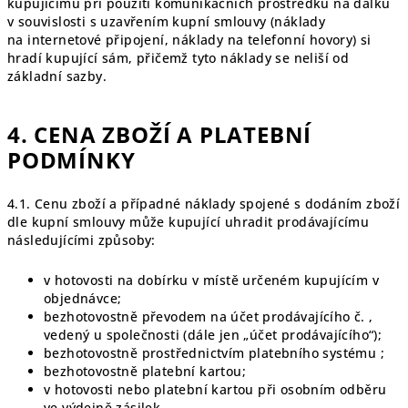
kupujícímu při použití komunikačních prostředků na dálku
v souvislosti s uzavřením kupní smlouvy (náklady
na internetové připojení, náklady na telefonní hovory) si
hradí kupující sám, přičemž tyto náklady se neliší od
základní sazby.
4. CENA ZBOŽÍ A PLATEBNÍ
PODMÍNKY
4.1. Cenu zboží a případné náklady spojené s dodáním zboží
dle kupní smlouvy může kupující uhradit prodávajícímu
následujícími způsoby:
v hotovosti na dobírku v místě určeném kupujícím v
objednávce;
bezhotovostně převodem na účet prodávajícího č. ,
vedený u společnosti (dále jen „účet prodávajícího“);
bezhotovostně prostřednictvím platebního systému ;
bezhotovostně platební kartou;
v hotovosti nebo platební kartou při osobním odběru
ve výdejně zásilek.