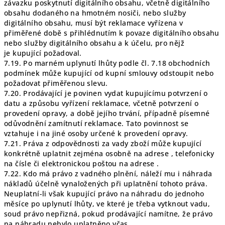
závazku poskytnutí digitálního obsahu, včetně digitálního
obsahu dodaného na hmotném nosiči, nebo služby
digitálního obsahu, musí být reklamace vyřízena v
přiměřené době s přihlédnutím k povaze digitálního obsahu
nebo služby digitálního obsahu a k účelu, pro nějž
je kupující požadoval.
7.19. Po marném uplynutí lhůty podle čl. 7.18 obchodních
podmínek může kupující od kupní smlouvy odstoupit nebo
požadovat přiměřenou slevu.
7.20. Prodávající je povinen vydat kupujícímu potvrzení o
datu a způsobu vyřízení reklamace, včetně potvrzení o
provedení opravy, a době jejího trvání, případně písemné
odůvodnění zamítnutí reklamace. Tato povinnost se
vztahuje i na jiné osoby určené k provedení opravy.
7.21. Práva z odpovědnosti za vady zboží může kupující
konkrétně uplatnit zejména osobně na adrese , telefonicky
na čísle či elektronickou poštou na adrese .
7.22. Kdo má právo z vadného plnění, náleží mu i náhrada
nákladů účelně vynaložených při uplatnění tohoto práva.
Neuplatní-li však kupující právo na náhradu do jednoho
měsíce po uplynutí lhůty, ve které je třeba vytknout vadu,
soud právo nepřizná, pokud prodávající namítne, že právo
na náhradu nebylo uplatněno včas.