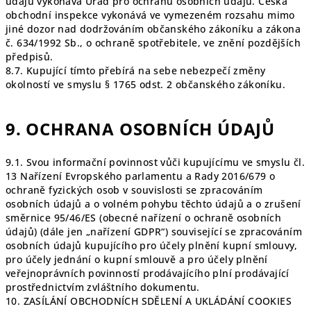
údajů vykonává Úřad pro ochranu osobních údajů. Česká
obchodní inspekce vykonává ve vymezeném rozsahu mimo
jiné dozor nad dodržováním občanského zákoníku a zákona
č. 634/1992 Sb., o ochraně spotřebitele, ve znění pozdějších
předpisů.
8.7. Kupující tímto přebírá na sebe nebezpečí změny
okolností ve smyslu § 1765 odst. 2 občanského zákoníku.
9. OCHRANA OSOBNÍCH ÚDAJŮ
9.1. Svou informační povinnost vůči kupujícímu ve smyslu čl.
13 Nařízení Evropského parlamentu a Rady 2016/679 o
ochraně fyzických osob v souvislosti se zpracováním
osobních údajů a o volném pohybu těchto údajů a o zrušení
směrnice 95/46/ES (obecné nařízení o ochraně osobních
údajů) (dále jen „nařízení GDPR“) související se zpracováním
osobních údajů kupujícího pro účely plnění kupní smlouvy,
pro účely jednání o kupní smlouvě a pro účely plnění
veřejnoprávních povinností prodávajícího plní prodávající
prostřednictvím zvláštního dokumentu.
10. ZASÍLÁNÍ OBCHODNÍCH SDĚLENÍ A UKLÁDÁNÍ COOKIES