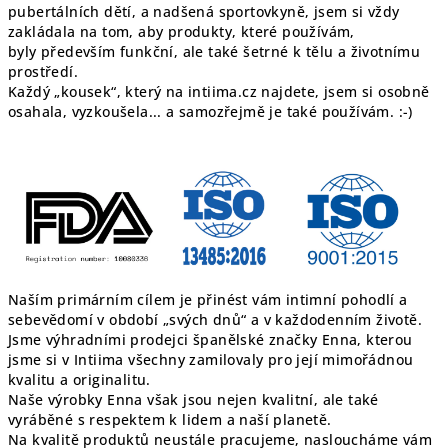
pubertálních dětí, a nadšená sportovkyně, jsem si vždy
zakládala na tom, aby produkty, které používám,
byly především funkční, ale také šetrné k tělu a životnímu
prostředí.
Každý „kousek“, který na intiima.cz najdete, jsem si osobně
osahala, vyzkoušela... a samozřejmě je také používám. :-)
Naším primárním cílem je přinést vám intimní pohodlí a
sebevědomí v období „svých dnů“ a v každodenním životě.
Jsme výhradními prodejci španělské značky Enna, kterou
jsme si v Intiima všechny zamilovaly pro její mimořádnou
kvalitu a originalitu.
Naše výrobky Enna však jsou nejen kvalitní, ale také
vyráběné s respektem k lidem a naší planetě.
Na kvalitě produktů neustále pracujeme, nasloucháme vám