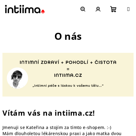
Přejít
na
obsah
Nákupn
Hledat
Přihlášení
O nás
košík
Vítám vás na intiima.cz!
Jmenuji se Kateřina a stojím za tímto e-shopem. :-)
Mám dlouholetou lékárenskou praxi a jako matka dvou