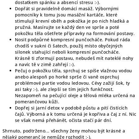
dostatkem spánku a absencí stresu :-).
Dopřát si pravidelně domácí masáž. Výbornými
pomocníky k tomu jsou masážní kartáče, které
stimulují krevní oběh a pokožka je po nich hladká a
pružná. Masírujte se každý den ve sprše a poté
pokožku těla ošetřete přípravky na formování postavy.
Nosit podpůrné kompresní punčocháče. Pokud ráda
chodíš v sukni či šatech, použij místo obyčejných
silonek stahující neboli kompresní punčocháče.
Krásně ti zformují postavu, nebudeš mít nateklé nohy
a navíc tě v zimě zahřejí :-).
Pečuj o pokožku těla, sprchuj se spíše vlažnou vodou
anebo alespoň po horké sprše či vaně osprchuj
problémové partie vodou ledovou. Cévy zažijí šok, ty
asi taky :-), ale zlepší se tím jejich funkčnost.
Nezapomeň na pečující oleje a tělová mléka určená na
pomerančovou kůži.
Dopřej si jarní detox v podobě půstu a pití čistících
čajů. Výborná a k tomu určená je kopřiva a čaj z ní. Nic
se však nemá přehánět, očista stačí pár dní.
Shrnuto, podtrženo... všechny ženy mohou být krásné a
nějaký pomeranč je nemůže rozhodit :-).