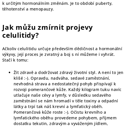
k určitým hormonálním změnám. Je to období puberty,
těhotenství a menopauzy.
Jak můžu zmírnit projevy
celulitidy?
Ačkoliv celulitidu určuje především dědičnost a hormonální
výkyvy, její proces je zvratný a boj s ní můžeme i vyhrát.
Stačí k tomu:
Žít zdravě a dodržovat zdravý životní styl. A není to jen
klišé :-). Opravdu, nadváha, sedavé zaměstnání,
nevhodná strava a nedostatečný pohyb přispívají k
rozvoji pomerančové kůže. Každý kilogram tuku navíc
utlačuje naše cévy a lymfy, v důsledku sedavého
zaměstnání se nám hromadí v těle toxiny a odpadní
látky a trpí tak náš krevní a lymfatický oběh.
Pomerančová kůže roste :-). Očistu krevního a
lymfatického oběhu provedeme pohybem, příjmem
dostatku tekutin, zdravým a vyváženým jídlem,