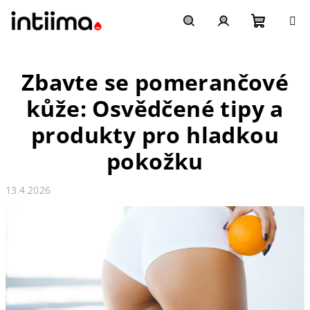
Přejít
na
obsah
Nákupn
Hledat
Přihlášení
Zbavte se pomerančové
košík
kůže: Osvědčené tipy a
produkty pro hladkou
pokožku
13.4.2026