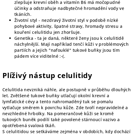
zlepšuje krevní oběh a vitamín B6 má močopudné
účinky a odstraňuje nadbytečné hromadění vody ve
tkáních.
Životní styl - nezdravý životní styl v podobě nízké
pohybové aktivity, špatné stravy, hromady stresu a
kouření celulitidu jen zhoršuje.
Genetika - ta je daná, některé ženy jsou k celulitidě
náchylnější. Mají například tenčí kůži v problémových
partiích a jejich "nafouklé" tukové buňky jsou tím
pádem více viditelné :-(.
Plíživý nástup celulitidy
Celulitida nevzniká náhle, ale postupně v průběhu dlouhých
let. Zvětšené tukové buňky utlačují okolní krevní a
lymfatické cévy a tento nahromaděný tuk se pomalu
vytlačuje směrem k povrchu kůže. Zde tvoří nepravidelné a
nevzhledné hrbolky. Na pomerančové kůži se kromě
tukových buněk podílí také povolené stárnoucí vazivo a
opotřebená svalová tkáň.
S celulitidou se setkáváme zejména v obdobích, kdy dochází