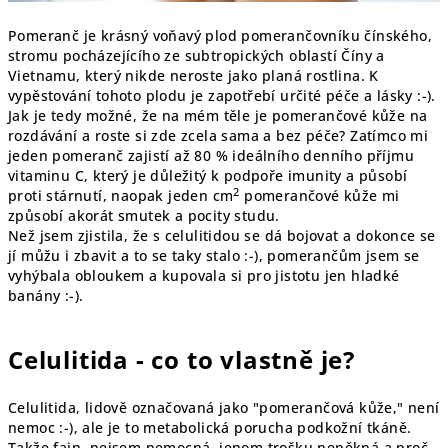
Pomeranč je krásný voňavý plod pomerančovníku čínského,
stromu pocházejícího ze subtropických oblastí Číny a
Vietnamu, který nikde neroste jako planá rostlina. K
vypěstování tohoto plodu je zapotřebí určité péče a lásky :-).
Jak je tedy možné, že na mém těle je pomerančové kůže na
rozdávání a roste si zde zcela sama a bez péče? Zatímco mi
jeden pomeranč zajistí až 80 % ideálního denního příjmu
vitaminu C, který je důležitý k podpoře imunity a působí
2
proti stárnutí, naopak jeden cm
pomerančové kůže mi
způsobí akorát smutek a pocity studu.
Než jsem zjistila, že s celulitidou se dá bojovat a dokonce se
jí můžu i zbavit a to se taky stalo :-), pomerančům jsem se
vyhýbala obloukem a kupovala si pro jistotu jen hladké
banány :-).
Celulitida - co to vlastně je?
Celulitida, lidově označovaná jako "pomerančová kůže," není
nemoc :-), ale je to metabolická porucha podkožní tkáně.
Takže fajn, nejsem nemocná, jenom trošku nepěkná a proč