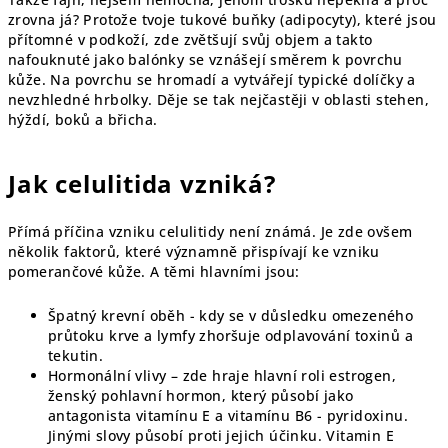
zrovna já? Protože tvoje tukové buňky (adipocyty), které jsou
přítomné v podkoží, zde zvětšují svůj objem a takto
nafouknuté jako balónky se vznášejí směrem k povrchu
kůže. Na povrchu se hromadí a vytvářejí typické dolíčky a
nevzhledné hrbolky. Děje se tak nejčastěji v oblasti stehen,
hýždí, boků a břicha.
Jak celulitida vzniká?
Přímá příčina vzniku celulitidy není známá. Je zde ovšem
několik faktorů, které významně přispívají ke vzniku
pomerančové kůže. A těmi hlavními jsou:
Špatný krevní oběh - kdy se v důsledku omezeného
průtoku krve a lymfy zhoršuje odplavování toxinů a
tekutin.
Hormonální vlivy – zde hraje hlavní roli estrogen,
ženský pohlavní hormon, který působí jako
antagonista vitamínu E a vitamínu B6 - pyridoxinu.
Jinými slovy působí proti jejich účinku. Vitamin E