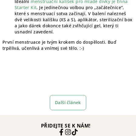
Ideální
menstruační kalíšek pro mladé dívky je Enna
Starter Kit
. Je jedinečnou volbou pro „začátečnice“,
které s menstruací sotva začínají. V balení nalezneš
dvě velikosti kalíšku (XS a S), aplikátor, sterilizační box
a jako dárek dokonce také zvlhčující gel, který ti
usnadní zavedení.
První menstruace je tvým krokem do dospělosti. Buď
trpělivá, učenlivá a vnímej své tělo. :-)
Další článek
PŘIDEJTE SE K NÁM!