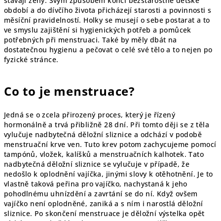
stávají ženy. Svým způsobem končí bezstarostné dětské
období a do dívčího života přicházejí starosti a povinnosti s
měsíční pravidelností. Holky se musejí o sebe postarat a to
ve smyslu zajištění si hygienických potřeb a pomůcek
potřebných při menstruaci. Také by měly dbát na
dostatečnou hygienu a pečovat o celé své tělo a to nejen po
fyzické stránce.
Co to je menstruace?
Jedná se o zcela přirozený proces, který je řízený
hormonálně a trvá přibližně 28 dní. Při tomto ději se z těla
vylučuje nadbytečná děložní sliznice a odchází v podobě
menstruační krve ven. Tuto krev potom zachycujeme pomocí
tampónů, vložek, kalíšků a menstruačních kalhotek. Tato
nadbytečná děložní sliznice se vylučuje v případě, že
nedošlo k oplodnění vajíčka, jinými slovy k otěhotnění. Je to
vlastně taková peřina pro vajíčko, nachystaná k jeho
pohodlnému uhnízdění a zavrtání se do ní. Když ovšem
vajíčko není oplodněné, zaniká a s ním i narostlá děložní
sliznice. Po skončení menstruace je děložní výstelka opět