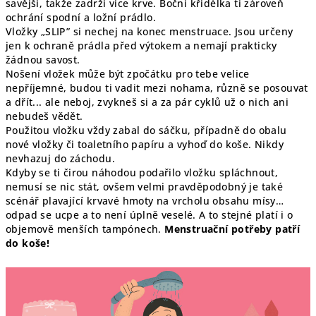
savější, takže zadrží více krve. Boční křidélka ti zároveň
ochrání spodní a ložní prádlo.
Vložky „SLIP” si nechej na konec menstruace. Jsou určeny
jen k ochraně prádla před výtokem a nemají prakticky
žádnou savost.
Nošení vložek může být zpočátku pro tebe velice
nepříjemné, budou ti vadit mezi nohama, různě se posouvat
a dřít... ale neboj, zvykneš si a za pár cyklů už o nich ani
nebudeš vědět.
Použitou vložku vždy zabal do sáčku, případně do obalu
nové vložky či toaletního papíru a vyhoď do koše. Nikdy
nevhazuj do záchodu.
Kdyby se ti čirou náhodou podařilo vložku spláchnout,
nemusí se nic stát, ovšem velmi pravděpodobný je také
scénář plavající krvavé hmoty na vrcholu obsahu mísy…
odpad se ucpe a to není úplně veselé. A to stejné platí i o
objemově menších tampónech.
Menstruační potřeby patří
do koše!