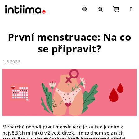
Přejít
na
obsah
Nákupn
Hledat
Přihlášení
První menstruace: Na co
košík
se připravit?
1.6.2026
Menarché nebo-li první menstruace je zajisté jedním z
největších milníků v životě dívek. Tímto dnem se z nich