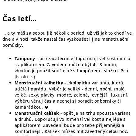
Čas letí…
… a ty máš za sebou již několik period, už víš jak to chodí ve
dne a v noci, takže nastal čas vyzkoušet i jiné menstruační
pomůcky.
Tampóny
- pro začátečnice doporučuji velikost mini a
s aplikátorem. Zavedené můžou být 4 - 8 hodin,
vhodné je použít současně s tampónem i vložku. Pro
jistotu. :-)
Menstruační kalhotky
- ekologická varianta, která
udělá i parádu. Výběr je veliký - denní, noční, malé,
velké, sexy, plavky, modré, zelené, levnější i luxusní.
Výběru věnuj čas a nechej si poradit odborníky či
kamarádkou. ❤️
Menstruační kalíšek
- opět je na trhu spousta variant
a druhů. Doporučuji volit menší velikost a nejlépe s
aplikátorem. Zavedení bude pro tebe příjemnější a
komfortnější. Kalíšek můžeš mít zavedený celou noc.