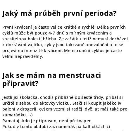
Jaký má průběh první perioda?
První krvácení je často velice krátké a rychlé. Délka prvních
cyklů může být pouze 4-7 dnů s mírným krvácením a
snesitelnou bolestí břicha. Ze začátku totiž nemusí docházet
k dozrávání vajíčka, cykly jsou takzvaně anovulační a to se
projeví na intenzitě krvácení. Menstruační cyklus je často
velmi nepravidelný.
Jak se mám na menstruaci
připravit?
Jestli jsi školačka, chodíš přibližně do šesté třídy, přibal si
určitě s sebou do aktovky vložku. Stačí si koupit jakékoliv
balení v drogerii, ovšem vezmi si raději dvě, ať máš také pro
kamarádku. :-)
Pamatuj, kdo je připraven, není překvapen.
Pokud v tomto období zaznamenáš na kalhotkách či