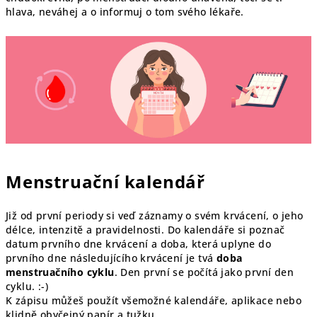
hlava, neváhej a o informuj o tom svého lékaře.
Menstruační kalendář
Již od první periody si veď záznamy o svém krvácení, o jeho
délce, intenzitě a pravidelnosti. Do kalendáře si poznač
datum prvního dne krvácení a doba, která uplyne do
prvního dne následujícího krvácení je tvá
doba
menstruačního cyklu
. Den první se počítá jako první den
cyklu. :-)
K zápisu můžeš použít všemožné kalendáře, aplikace nebo
klidně obyčejný papír a tužku.