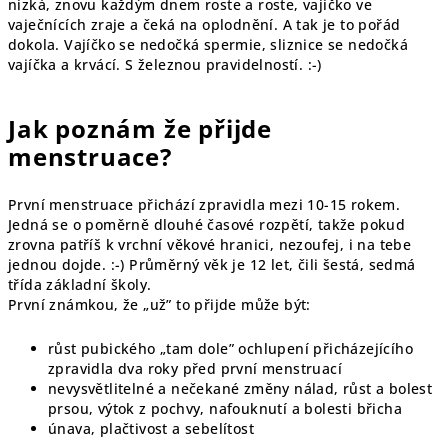
nízká, znovu každým dnem roste a roste, vajíčko ve
vaječnících zraje a čeká na oplodnění. A tak je to pořád
dokola. Vajíčko se nedočká spermie, sliznice se nedočká
vajíčka a krvácí. S železnou pravidelností. :-)
Jak poznám že přijde
menstruace?
První menstruace přichází zpravidla mezi 10-15 rokem.
Jedná se o poměrně dlouhé časové rozpětí, takže pokud
zrovna patříš k vrchní věkové hranici, nezoufej, i na tebe
jednou dojde. :-) Průměrný věk je 12 let, čili šestá, sedmá
třída základní školy.
První známkou, že „už” to přijde může být:
růst pubického „tam dole” ochlupení přicházejícího
zpravidla dva roky před první menstruací
nevysvětlitelné a nečekané změny nálad, růst a bolest
prsou, výtok z pochvy, nafouknutí a bolesti břicha
únava, plačtivost a sebelítost