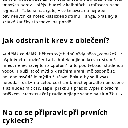
tmavých barev. Jistější budeš v kalhotách, kraťasech nebo
legínách. Také si nachystej více tmavších a nejlépe
bavlněných kalhotek klasického střihu. Tanga, brazilky a
krátké šatičky si schovej na později.
Jak odstranit krev z oblečení?
Ať děláš co děláš, během svých dnů vždy něco „zamažeš”. Z
ušpiněného povlečení a kalhotek nejlépe krev odstraníš
hned, nenechávej to na „potom”, a to pod tekoucí studenou
vodou. Použij také mýdlo k ručním praní, mě osobně se
nejlépe osvědčilo mýdlo žlučové. Pokud by se ti však
nepodařilo skvrnu celou odstranit, nechej prádlo namočené
a až budeš mít čas, zapni pračku a prádlo vyper s pracím
práškem. Menstruační prádlo nejlépe schne na sluníčku. :-)
Na co se připravit při prvních
cyklech?