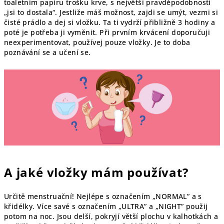
toaletním papíru trošku krve, s největší pravděpodobností
„jsi to dostala“. Jestliže máš možnost, zajdi se umýt, vezmi si
čisté prádlo a dej si vložku. Ta ti vydrží přibližně 3 hodiny a
poté je potřeba ji vyměnit. Při prvním krvácení doporučuji
neexperimentovat, používej pouze vložky. Je to doba
poznávání se a učení se.
A jaké vložky mám používat?
Určitě menstruační! Nejlépe s označením „NORMAL” a s
křidélky. Více savé s označením „ULTRA” a „NIGHT” použij
potom na noc. Jsou delší, pokryjí větší plochu v kalhotkách a