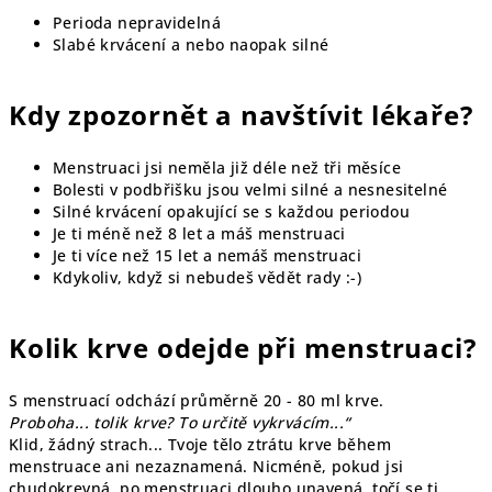
Perioda nepravidelná
Slabé krvácení a nebo naopak silné
Kdy zpozornět a navštívit lékaře?
Menstruaci jsi neměla již déle než tři měsíce
Bolesti v podbřišku jsou velmi silné a nesnesitelné
Silné krvácení opakující se s každou periodou
Je ti méně než 8 let a máš menstruaci
Je ti více než 15 let a nemáš menstruaci
Kdykoliv, když si nebudeš vědět rady :-)
Kolik krve odejde při menstruaci?
S menstruací odchází průměrně 20 - 80 ml krve.
Proboha... tolik krve? To určitě vykrvácím...“
Klid, žádný strach... Tvoje tělo ztrátu krve během
menstruace ani nezaznamená. Nicméně, pokud jsi
chudokrevná, po menstruaci dlouho unavená, točí se ti