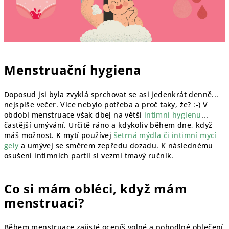
Menstruační hygiena
Doposud jsi byla zvyklá sprchovat se asi jedenkrát denně...
nejspíše večer. Více nebylo potřeba a proč taky, že? :-) V
období menstruace však dbej na větší
intimní hygienu
...
častější umývání. Určitě ráno a kdykoliv během dne, když
máš možnost. K mytí používej
šetrná mýdla či intimní mycí
gely
a umývej se směrem zepředu dozadu. K následnému
osušení intimních partií si vezmi tmavý ručník.
Co si mám obléci, když mám
menstruaci?
Během menstruace zajisté oceníš volné a pohodlné oblečení