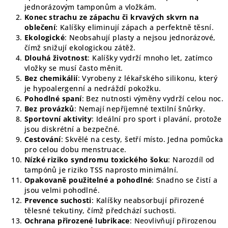
jednorázovým tamponům a vložkám.
Konec strachu ze zápachu či krvavých skvrn na
oblečení
: Kalíšky eliminují zápach a perfektně těsní.
Ekologické
: Neobsahují plasty a nejsou jednorázové,
čímž snižují ekologickou zátěž.
Dlouhá životnost
: Kalíšky vydrží mnoho let, zatímco
vložky se musí často měnit.
Bez chemikálií
: Vyrobeny z lékařského silikonu, který
je hypoalergenní a nedráždí pokožku.
Pohodlné spaní
: Bez nutnosti výměny vydrží celou noc.
Bez provázků
: Nemají nepříjemné textilní šnůrky.
Sportovní aktivity
: Ideální pro sport i plavání, protože
jsou diskrétní a bezpečné.
Cestování
: Skvělé na cesty, šetří místo. Jedna pomůcka
pro celou dobu menstruace.
Nízké riziko syndromu toxického šoku
: Narozdíl od
tampónů je riziko TSS naprosto minimální.
Opakovaně použitelné a pohodlné
: Snadno se čistí a
jsou velmi pohodlné.
Prevence suchosti
: Kalíšky neabsorbují přirozené
tělesné tekutiny, čímž předchází suchosti.
Ochrana přirozené lubrikace
: Neovlivňují přirozenou