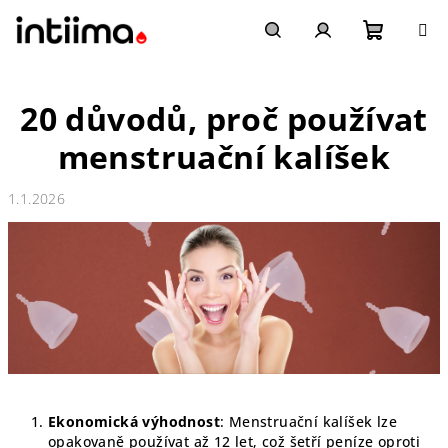
Přejít
na
obsah
Nákupn
Hledat
Přihlášení
20 důvodů, proč používat
košík
menstruační kalíšek
1.1.2026
Ekonomická výhodnost
: Menstruační kalíšek lze
opakovaně používat až 12 let, což šetří peníze oproti