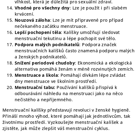
vlhkost, která je důležitá pro sexuální zdraví.
Vhodné pro všechny dny
: Lze je použít i při slabém
krvácení.
Nouzová záloha
: Lze je mít připravené pro případ
nečekaného začátku menstruace.
Lepší pochopení těla
: Kalíšky umožňují sledovat
menstruační tekutinu a lépe pochopit své tělo.
Podpora malých podnikatelů
: Podpora značek
menstruačních kalíšků často znamená podporu malých
a ženských podnikatelů.
Snížení periodové chudoby
: Ekonomická a ekologická
alternativa pomáhá ženám v méně rozvinutých zemích.
Menstruace a škola
: Pomáhají dívkám lépe zvládat
dny menstruace ve školním prostředí.
Menstruační tabu:
Používání kalíšků přispívá k
odbourávání náhledu na menstruaci jako na něco
nečistého a nepříjemného.
Menstruační kalíšky představují revoluci v ženské hygieně.
Přináší mnoho výhod, které pomáhají jak jednotlivcům, tak
životnímu prostředí. Vyzkoušejte menstruační kalíšek a
zjistěte, jak může zlepšit váš menstruační cyklus.