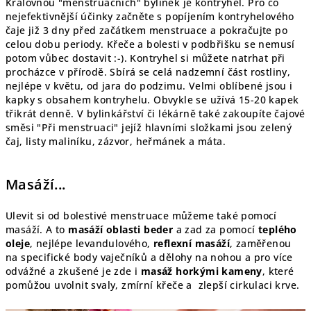
Královnou "menstruačních" bylinek je kontryhel. Pro co
nejefektivnější účinky začněte s popíjením kontryhelového
čaje již 3 dny před začátkem menstruace a pokračujte po
celou dobu periody. Křeče a bolesti v podbřišku se nemusí
potom vůbec dostavit :-). Kontryhel si můžete natrhat při
procházce v přírodě. Sbírá se celá nadzemní část rostliny,
nejlépe v květu, od jara do podzimu. Velmi oblíbené jsou i
kapky s obsahem kontryhelu. Obvykle se užívá 15-20 kapek
třikrát denně. V bylinkářství či lékárně také zakoupíte čajové
směsi "Při menstruaci" jejíž hlavními složkami jsou zelený
čaj, listy maliníku, zázvor, heřmánek a máta.
Masáží...
Ulevit si od bolestivé menstruace můžeme také pomocí
masáží. A to
masáží oblasti beder
a zad za pomocí
teplého
oleje
, nejlépe levandulového,
reflexní masáží
, zaměřenou
na specifické body vaječníků a dělohy na nohou a pro více
odvážné a zkušené je zde i
masáž horkými kameny
, které
pomůžou uvolnit svaly, zmírní křeče a zlepší cirkulaci krve.