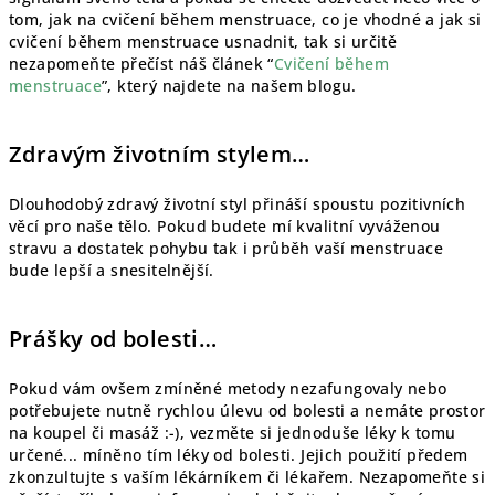
tom, jak na cvičení během menstruace, co je vhodné a jak si
cvičení během menstruace usnadnit, tak si určitě
nezapomeňte přečíst náš článek “
Cvičení během
menstruace
”, který najdete na našem blogu.
Zdravým životním stylem…
Dlouhodobý zdravý životní styl přináší spoustu pozitivních
věcí pro naše tělo. Pokud budete mí kvalitní vyváženou
stravu a dostatek pohybu tak i průběh vaší menstruace
bude lepší a snesitelnější.
Prášky od bolesti…
Pokud vám ovšem zmíněné metody nezafungovaly nebo
potřebujete nutně rychlou úlevu od bolesti a nemáte prostor
na koupel či masáž :-), vezměte si jednoduše léky k tomu
určené... míněno tím léky od bolesti. Jejich použití předem
zkonzultujte s vaším lékárníkem či lékařem. Nezapomeňte si