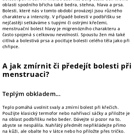
oblasti spodního břicha také bedra, stehna, hlava a prsa.
Bolesti, které nás v tomto období provázejí jsou různého
charakteru a intenzity. V případě bolestí v podbřišku se
nejčastěji setkáváme s tupými či ostrými křečemi,
menstruační bolest hlavy je migrenózního charakteru a
často spojená s celkovou nevolností. Spoustu žen má také
citlivá a bolestivá prsa a pociťuje bolesti celého těla jako při
chřipce.
A jak zmírnit či předejít bolesti při
menstruaci?
Teplým obkladem...
Teplo pomáhá uvolnit svaly a zmírní bolest při křečích.
Použijte klasický termofor nebo nahřívací sáčky a přiložte je
na oblast podbřišku nebo beder. Dávejte si pozor na to,
abyste se nespálila. Nahřátý předmět nepřikládejte přímo
na kůži, ale obalte ho v látce nebo ho přiložte přes tričko.