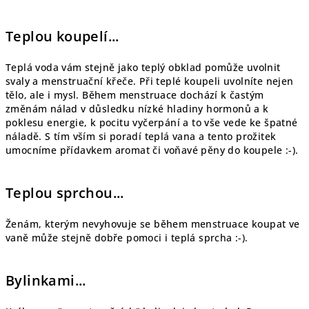
Teplou koupelí...
Teplá voda vám stejně jako teplý obklad pomůže uvolnit
svaly a menstruační křeče. Při teplé koupeli uvolníte nejen
tělo, ale i mysl. Během menstruace dochází k častým
změnám nálad v důsledku nízké hladiny hormonů a k
poklesu energie, k pocitu vyčerpání a to vše vede ke špatné
náladě. S tím vším si poradí teplá vana a tento prožitek
umocníme přídavkem aromat či voňavé pěny do koupele :-).
Teplou sprchou...
Ženám, kterým nevyhovuje se během menstruace koupat ve
vaně může stejně dobře pomoci i teplá sprcha :-).
Bylinkami...