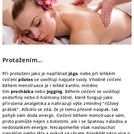
Protažením...
Při protažení jako je například
jóga
, nebo při lehkém
cvičení
pilates
se uvolňují napjaté svaly. Vhodné cvičení
během menstruace je i lehké kardio, míněno
tím
procházka
nebo
jogging
. Během cvičení se uvolňují
endorfiny nebo-li hormony štěstí, které fungují jako
přirozená analgetika a nahrazují výše zmíněný "růžový
prášek". Ačkoliv se zdá, že je tomu přesně naopak, tak
pohyb vám dodá energii. Cvičení během menstruace vám,
proto pomůže nejen s bolestmi, ale i se špatnou náladou a
nedostatkem energie. Nezapomeňte však naslouchat
signálům svého těla a pokud se chcete dozvědět něco více o