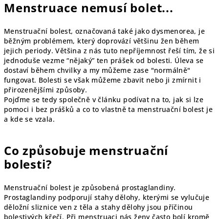
Menstruace nemusí bolet...
Menstruační bolest, označovaná také jako dysmenorea, je
běžným problémem, který doprovází většinu žen během
jejich periody. Většina z nás tuto nepříjemnost řeší tím, že si
jednoduše vezme “nějaký” ten prášek od bolesti. Úleva se
dostaví během chvilky a my můžeme zase "normálně"
fungovat. Bolesti se však můžeme zbavit nebo ji zmírnit i
přirozenějšími způsoby.
Pojďme se tedy společně v článku podívat na to, jak si lze
pomoci i bez prášků a co to vlastně ta menstruační bolest je
a kde se vzala.
Co způsobuje menstruační
bolesti?
Menstruační bolest je způsobená prostaglandiny.
Prostaglandiny podporují stahy dělohy, kterými se vylučuje
děložní sliznice ven z těla a stahy dělohy jsou příčinou
bolestivých křečí. Při menstruaci nás ženy často bolí kromě