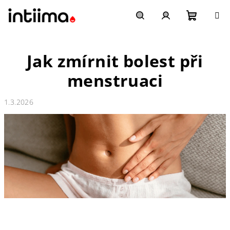
Přejít
na
obsah
Nákupn
Hledat
Přihlášení
Jak zmírnit bolest při
košík
menstruaci
1.3.2026