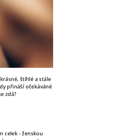
krásné, štíhlé a stále
ždy přináší očekáváné
se zdá?
n celek - ženskou