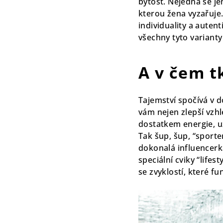
bytost. Nejedná se jen
kterou žena vyzařuje.
individuality a autent
všechny tyto varianty
A v čem t
Tajemství spočívá v 
vám nejen zlepší vzhle
dostatkem energie, u
Tak šup, šup, “sporte
dokonalá influencerka
speciální cviky “lifes
se zvyklostí, které fu