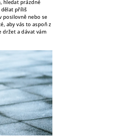
, hledat prázdné
dělat příliš
v posilovně nebo se
té, aby vás to aspoň z
de držet a dávat vám