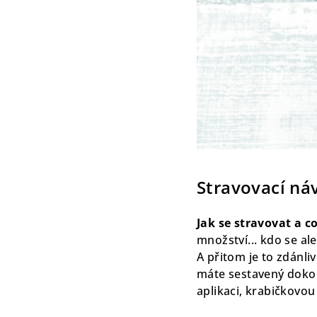
Stravovací ná
Jak se stravovat a co
množství... kdo se al
A přitom je to zdánli
máte sestavený dokon
aplikaci, krabičkovou