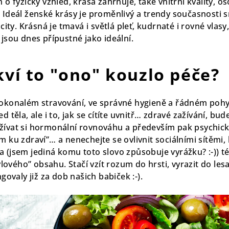
 o fyzický vzhled, krása zahrnuje, také vnitřní kvality, o
 Ideál ženské krásy je proměnlivý a trendy současnosti s
icity. Krásná je tmavá i světlá pleť, kudrnaté i rovné vlasy
 jsou dnes přípustné jako ideální.
kví to "ono" kouzlo péče?
dokonalém stravování, ve správné hygieně a řádném poh
d těla, ale i to, jak se cítíte uvnitř… zdravé zažívání, bud
žívat si hormonální rovnováhu a především pak psychick
m ku zdraví”… a nenechejte se ovlivnit sociálními sítěmi
 (jsem jediná komu toto slovo způsobuje vyrážku? :-)) t
tylového” obsahu. Stačí vzít rozum do hrsti, vyrazit do le
ngovaly již za dob našich babiček :-).