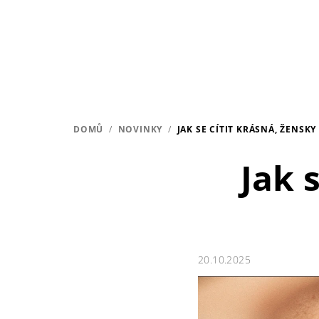
Přejít
na
obsah
DOMŮ
/
NOVINKY
/
JAK SE CÍTIT KRÁSNÁ, ŽENSKY
Jak 
20.10.2025