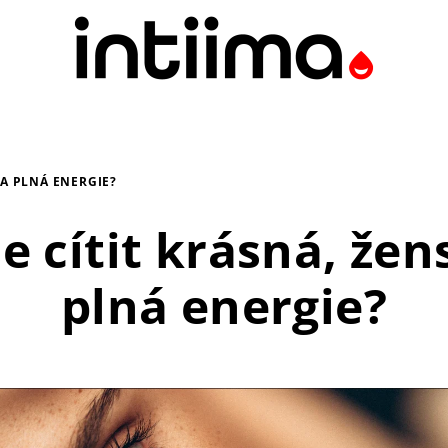
 A PLNÁ ENERGIE?
se cítit krásná, žen
plná energie?