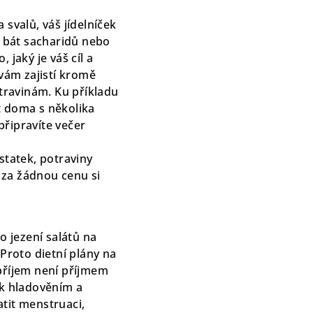
 svalů, váš jídelníček
e bát sacharidů nebo
 jaký je váš cíl a
 vám zajistí kromě
travinám. Ku příkladu
t doma s několika
připravíte večer
statek, potraviny
 za žádnou cenu si
 jezení salátů na
 Proto dietní plány na
 příjem není příjmem
ak hladověním a
tit menstruaci,