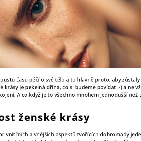
oustu času péčí o své tělo a to hlavně proto, aby zůstaly 
 krásy je pekelná dřina, co si budeme povídat :-) a ne v
kojení. A co když je to všechno mnohem jednodušší než 
ost ženské krásy
or vnitřních a vnějších aspektů tvořících dohromady jede