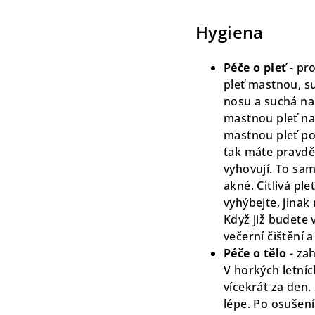
Hygiena
Péče o pleť
- pr
pleť mastnou, s
nosu a suchá na 
mastnou pleť nap
mastnou pleť po
tak máte pravdě
vyhovují. To sam
akné. Citlivá pl
vyhýbejte, jina
Když již budete 
večerní čištění 
Péče o tělo
- za
V horkých letníc
vícekrát za den.
lépe. Po osušení