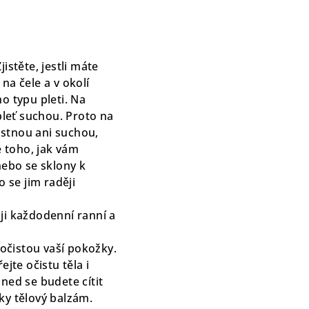
jistěte, jestli máte
a čele a v okolí
o typu pleti. Na
pleť suchou. Proto na
astnou ani suchou,
 toho, jak vám
nebo se sklony k
 se jim raději
 ji každodenní ranní a
očistou vaší pokožky.
jte očistu těla i
ned se budete cítit
ky tělový balzám.