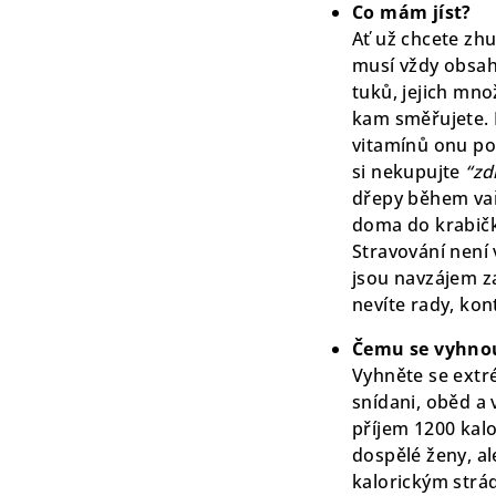
Co mám jíst?
Ať už chcete zhu
musí vždy obsaho
tuků, jejich mno
kam směřujete. M
vitamínů onu po
si nekupujte
“zd
dřepy během vař
doma do krabičk
Stravování není 
jsou navzájem z
nevíte rady, kon
Čemu se vyhnou
Vyhněte se extr
snídani, oběd a 
příjem 1200 kal
dospělé ženy, al
kalorickým strá