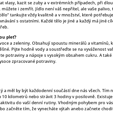
t vlasy, kazit se zuby a v extrémních případech, při d
, můžete i zemřít. Jídlo není váš nepřítel, ale vaše palivo
tělo” tankujte vždy kvalitně a v množství, které potřebuj
návání s ostatními. Každé tělo je jiné a každý má jiné cíl
třeb.
kou pleť?
voce a zeleniny. Obsahují spoustu minerálů a vitamínů, 
ěšné. Pijte hodně vody a soustřeďte se na vyváženost vaš
jte potraviny a nápoje s vysokým obsahem cukru. A také z
soce zpracované potraviny.
tý a měl by být každodenní součástí dne nás všech. Tím 
10 kilometrů nebo strávit 3 hodiny v posilovně. Existuje
t aktivitu do vaší denní rutiny. Vhodným pohybem pro vás
bo začněte tím, že vynecháte výtah anebo začnete chodi