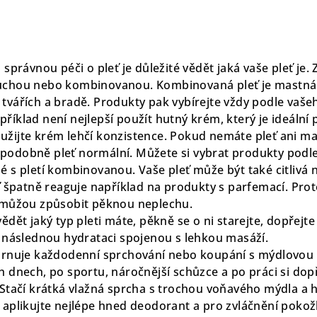
o správnou péči o pleť je důležité vědět jaká vaše pleť je. Z
uchou nebo kombinovanou. Kombinovaná pleť je mastná n
tvářích a bradě. Produkty pak vybírejte vždy podle vašeh
říklad není nejlepší použít hutný krém, který je ideální 
užijte krém lehčí konzistence. Pokud nemáte pleť ani m
podobně pleť normální. Můžete si vybrat produkty podle
é s pletí kombinovanou. Vaše pleť může být také citlivá 
eť špatně reaguje například na produkty s parfemací. Proto
k můžou způsobit pěknou neplechu.
vědět jaký typ pleti máte, pěkně se o ni starejte, dopřejte
a následnou hydrataci spojenou s lehkou masáží.
hrnuje každodenní sprchování nebo koupání s mýdlovou 
h dnech, po sportu, náročnější schůzce a po práci si dopře
 Stačí krátká vlažná sprcha s trochou voňavého mýdla a h
 aplikujte nejlépe hned deodorant a pro zvláčnění pokož