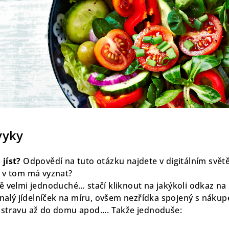
vyky
 jíst?
Odpovědí na tuto otázku najdete v digitálním svě
e v tom má vyznat?
vě velmi jednoduché… stačí kliknout na jakýkoli odkaz na 
alý jídelníček na míru, ovšem nezřídka spojený s nákupe
 stravu až do domu apod.... Takže jednoduše: