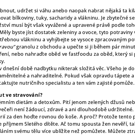
bnout, udržet si váhu anebo naopak nabrat nějaká ta kila
vat bílkoviny, tuky, sacharidy a vlákninu. Je zbytečné s
žství musí být však vyvážené a upravené právě podle toho,
ěly byste jíst dostatek zeleniny a ovoce, tyto potraviny
třebnou vlákninu a vyhýbejte se vysoce zpracovaným po
ravou”
granolu z obchodu a upečte si ji během pár minu
ení, nebo nahraďte oběd ve fastfoodu za oběd, který si 
y.
v dnešní době nadbytku nikterak složitá věc. Všeho je do
aměnitelné a nahraditelné. Pokud však opravdu tápete a
taktujte nutričního specialistu a ten vám zajisté pomůže.
t ve stravování?
émním dietám a detoxům. Pití jenom zelených džusů nebo
večeři není žádoucí, zdravé a ani dlouhodobě udržitelné.
orií za den hoďte rovnou do koše. A proč? Protože tento
e příjmem 5letého dítěte. Ač tomu spousta žen nevěří, t
dáním svému tělu více ublížíte než pomůžete. Můžete ztra