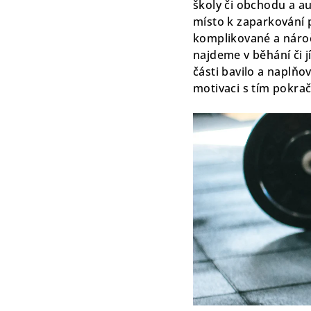
školy či obchodu a 
místo k zaparkování p
komplikované a nároč
najdeme v běhání či jí
části bavilo a naplňov
motivaci s tím pokrač