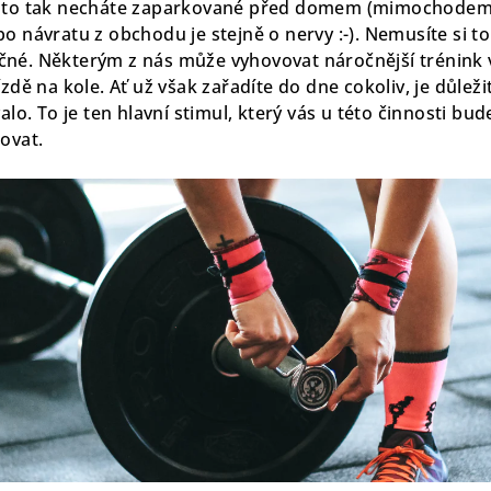
auto tak necháte zaparkované před domem (mimochodem
o návratu z obchodu je stejně o nervy :-). Nemusíte si to 
né. Některým z nás může vyhovovat náročnější trénink 
zdě na kole. Ať už však zařadíte do dne cokoliv, je důleži
alo. To je ten hlavní stimul, který vás u této činnosti bu
ovat.