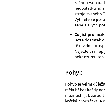
začnou vám pada
nedostatku jídla
stroje zvaného “
Vyhněte se porov
sebe a svých po
Co jíst pro hez
Jezte dostatek o
tělo velmi prosp
Nejezte ani nepi
nekonzumujte vy
Pohyb
Pohyb je velmi důleži
měla běhat každý den 
možností, jak zařadi
krátká procházka. Ne