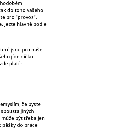
louhodobém
, tak do toho vašeho
ete pro “provoz”.
e. Jezte hlavně podle
které jsou pro naše
eho jídelníčku.
de platí -
nemyslím, že byste
 spousta jiných
 může být třeba jen
t pěšky do práce,