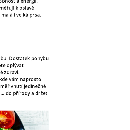
sobnost a energii,
měřují k oslavě
, malá i velká prsa,
ybu. Dostatek pohybu
ete oplývat
é zdraví.
, kde vám naprosto
éměř vnutí jedinečné
sa… do přírody a držet