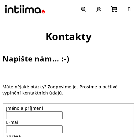
Přejít
na
obsah
Nákupn
Hledat
Přihlášení
Kontakty
košík
Napište nám... :-)
Máte nějaké otázky? Zodpovíme je. Prosíme o pečlivé
vyplnění kontaktních údajů.
Jméno a příjmení
E-mail
Zpráva