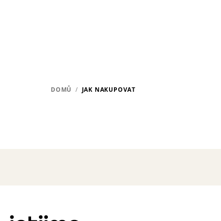
Přejít
na
obsah
DOMŮ
/
JAK NAKUPOVAT