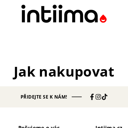
Jak nakupovat
PŘIDEJTE SE K NÁM!
Pečujeme o vás
Intiima.cz