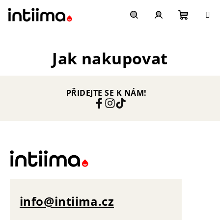
Přejít
na
obsah
Nákupn
Hledat
Přihlášení
Jak nakupovat
košík
PŘIDEJTE SE K NÁM!
info@intiima.cz